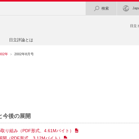
検索
Jap
日立
日立評論とは
002年
2002年8月号
と今後の展開
の取り組み
（PDF形式、4.61Mバイト）
展開
（PDF形式、3.12Mバイト）