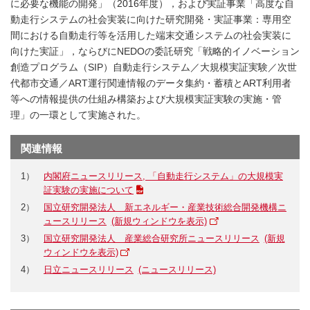
に必要な機能の開発」（2016年度），および実証事業「高度な自
動走行システムの社会実装に向けた研究開発・実証事業：専用空
間における自動走行等を活用した端末交通システムの社会実装に
向けた実証」，ならびにNEDOの委託研究「戦略的イノベーション
創造プログラム（SIP）自動走行システム／大規模実証実験／次世
代都市交通／ART運行関連情報のデータ集約・蓄積とART利用者
等への情報提供の仕組み構築および大規模実証実験の実施・管
理」の一環として実施された。
関連情報
1）
内閣府ニュースリリース, 「自動走行システム」の大規模実
証実験の実施について
2）
国立研究開発法人 新エネルギー・産業技術総合開発機構ニ
ュースリリース
3）
国立研究開発法人 産業総合研究所ニュースリリース
4）
日立ニュースリリース