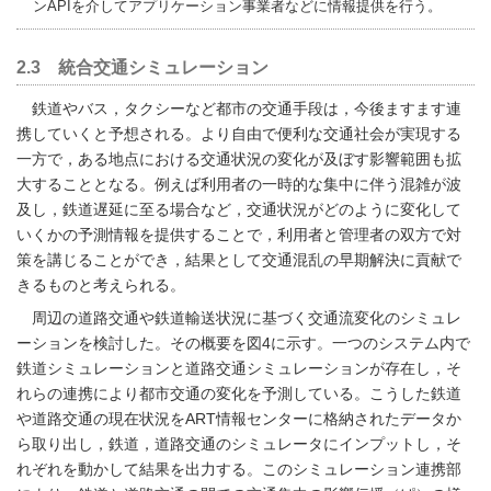
ンAPIを介してアプリケーション事業者などに情報提供を行う。
2.3 統合交通シミュレーション
鉄道やバス，タクシーなど都市の交通手段は，今後ますます連
携していくと予想される。より自由で便利な交通社会が実現する
一方で，ある地点における交通状況の変化が及ぼす影響範囲も拡
大することとなる。例えば利用者の一時的な集中に伴う混雑が波
及し，鉄道遅延に至る場合など，交通状況がどのように変化して
いくかの予測情報を提供することで，利用者と管理者の双方で対
策を講じることができ，結果として交通混乱の早期解決に貢献で
きるものと考えられる。
周辺の道路交通や鉄道輸送状況に基づく交通流変化のシミュレ
ーションを検討した。その概要を図4に示す。一つのシステム内で
鉄道シミュレーションと道路交通シミュレーションが存在し，そ
れらの連携により都市交通の変化を予測している。こうした鉄道
や道路交通の現在状況をART情報センターに格納されたデータか
ら取り出し，鉄道，道路交通のシミュレータにインプットし，そ
れぞれを動かして結果を出力する。このシミュレーション連携部