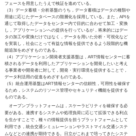
フェースを用意したうえで検証を進めている。
（3）データ蓄積・分析基盤のうち，データ蓄積はデータの種類や
用途に応じたデータベースの階層化を採用している。また，APIを
通じて取得したデータをセンター内で目的に合わせて加工・変換
し，アプリケーションへの提供を行っているが，将来的にはデー
タの加工や変換だけではなく，データを用いた分析・可視化など
を実装し，社会にとって有益な情報を提供できるよう段階的な機
能追加をめざすものである。
（4）アプリケーション開発者支援基盤は，ART情報センターに蓄
積されるデータを利用したアプリケーションを開発したいと考え
る事業者や開発者に対して，開発・実行環境を提供することで，
データ利活用の促進をめざすものである。
（5）統合運用基盤はART情報センターの信頼性，可用性を確保す
るため，システムのリソース管理やセキュリティ機能を提供する
ものである。
オープンプラットフォームは，スケーラビリティを確保する必
要がある。連携するシステムや処理負荷に応じて拡張できる利点
を生かすことで，種々の情報提供を担うプラットフォームとして
利用でき，統合交通シミュレーションやラストマイル交通システ
ムなどとの連携が期待できる。日立がこれまで培ってきたシステ