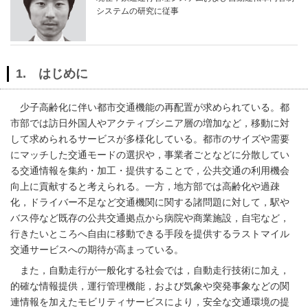
システムの研究に従事
1. はじめに
少子高齢化に伴い都市交通機能の再配置が求められている。都
市部では訪日外国人やアクティブシニア層の増加など，移動に対
して求められるサービスが多様化している。都市のサイズや需要
にマッチした交通モードの選択や，事業者ごとなどに分散してい
る交通情報を集約・加工・提供することで，公共交通の利用機会
向上に貢献すると考えられる。一方，地方部では高齢化や過疎
化，ドライバー不足など交通機関に関する諸問題に対して，駅や
バス停など既存の公共交通拠点から病院や商業施設，自宅など，
行きたいところへ自由に移動できる手段を提供するラストマイル
交通サービスへの期待が高まっている。
また，自動走行が一般化する社会では，自動走行技術に加え，
的確な情報提供，運行管理機能，および気象や突発事象などの関
連情報を加えたモビリティサービスにより，安全な交通環境の提