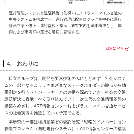
運行管理システムと遠隔操縦（監視）によりラストマイル交通の
中央システムを構成する。運行管理は配車ロジックを中心に運行
計画立案・修正，運行監視・指示，旅客案内を基本構成とし，車
両および車両群の運行を適切に管理する。
目次に戻る
4. おわりに
日立グループは，開発を要素技術のみにとどめず，社会システ
ムの一部となるよう，さまざまなステークホルダーの観点から効
果測定を行うべくパートナーとの連携を深めていき，社会の交通
課題解決に貢献すべく取り組んでいく。次世代の交通情報基盤の
構築をめざし，ART情報センターおよびラストマイル交通サービ
スの社会実装を推進していく予定である。
本研究の一部は経済産業省の委託研究「戦略的イノベーション
創造プログラム（自動走行システム）：ART情報センターの構築