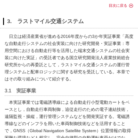
目次に戻る
3. ラストマイル交通システム
日立は経済産業省が進める2016年度からの3か年実証事業「高度
な自動走行システムの社会実装に向けた研究開発・実証事業：専
用空間における自動走行等を活用した端末交通システムの社会実
装に向けた実証」の受託者である国立研究開発法人産業技術総合
研究所からの再委託として，ラストマイル交通システムの運行管
理システムと配車ロジックに関する研究を受託している。本章で
はその取り組みについて紹介する。
3.1 実証事業
本実証事業では電磁誘導線による自動走行小型電動カートをベ
ースとし，自動走行車両制御，追従走行のための電子連結技術，
遠隔監視・操縦，運行管理システムなどを開発実証する。電磁誘
導線などのインフラを用いた車両制御技術などを活用すること
で，GNSS（Global Navigation Satellite System）位置情報の取得
困難な環境なども想定し，完全自律型の自動運転車両だけでな