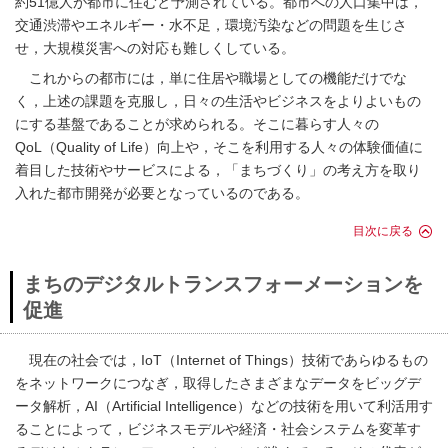
約51億人が都市に住むと予測されている。都市への人口集中は，
交通渋滞やエネルギー・水不足，環境汚染などの問題を生じさ
せ，大規模災害への対応も難しくしている。
これからの都市には，単に住居や職場としての機能だけでな
く，上述の課題を克服し，日々の生活やビジネスをよりよいもの
にする基盤であることが求められる。そこに暮らす人々の
QoL（Quality of Life）向上や，そこを利用する人々の体験価値に
着目した技術やサービスによる，「まちづくり」の考え方を取り
入れた都市開発が必要となっているのである。
目次に戻る
まちのデジタルトランスフォーメーションを
促進
現在の社会では，IoT（Internet of Things）技術であらゆるもの
をネットワークにつなぎ，取得したさまざまなデータをビッグデ
ータ解析，AI（Artificial Intelligence）などの技術を用いて利活用す
ることによって，ビジネスモデルや経済・社会システムを変革す