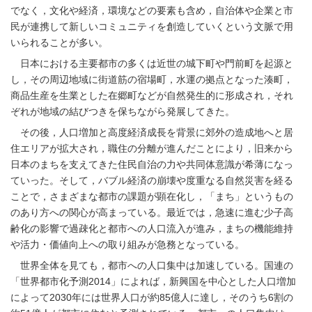
でなく，文化や経済，環境などの要素も含め，自治体や企業と市
民が連携して新しいコミュニティを創造していくという文脈で用
いられることが多い。
日本における主要都市の多くは近世の城下町や門前町を起源と
し，その周辺地域に街道筋の宿場町，水運の拠点となった湊町，
商品生産を生業とした在郷町などが自然発生的に形成され，それ
ぞれが地域の結びつきを保ちながら発展してきた。
その後，人口増加と高度経済成長を背景に郊外の造成地へと居
住エリアが拡大され，職住の分離が進んだことにより，旧来から
日本のまちを支えてきた住民自治の力や共同体意識が希薄になっ
ていった。そして，バブル経済の崩壊や度重なる自然災害を経る
ことで，さまざまな都市の課題が顕在化し，「まち」というもの
のあり方への関心が高まっている。最近では，急速に進む少子高
齢化の影響で過疎化と都市への人口流入が進み，まちの機能維持
や活力・価値向上への取り組みが急務となっている。
世界全体を見ても，都市への人口集中は加速している。国連の
「世界都市化予測2014」によれば，新興国を中心とした人口増加
によって2030年には世界人口が約85億人に達し，そのうち6割の