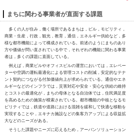
まちに関わる事業者が直面する課題
多くの人が住み，働く場所であるまちは，ビル，モビリティ，
商業・生産，行政，観光，教育，通信，エネルギー供給など，多
様な都市機能によって構成されている。前述のようにまちのあり
方や価値が問い直されている中で，それぞれの機能に関わる事業
者は，多くの課題に直面している。
例えば，商業ビルやオフィスビルの運営においては，エレベー
ターや空調の運転最適化による管理コストの削減，安定的なテナ
ント契約につながる付加価値向上が求められている。通信やエネ
ルギーなどのインフラでは，災害対応や安全・安心な供給の維持
とコストの最適化が，まちの母体となる自治体では，住民満足度
を高めるための施策が模索されている。都市機能の中核となるモ
ビリティでは，鉄道や道路における混雑を緩和して快適な移動を
実現することや，エキナカ施設などの集客力アップによる収益拡
大などのニーズがある。
そうした課題やニーズに応えるため，アーバンソリューション