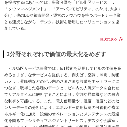
を提供するにあたっては，事業分野を「ビル街区サービス」，
「タウンマネジメント」，「アーバンモビリティ」の3つに大きく
分け，他のBUや都市開発・運営のノウハウを持つパートナー企業
とも連携しながら，デジタル技術を活用したソリューションを協
創している。
目次に戻る
3分野それぞれで価値の最大化をめざす
ビル街区サービス事業では，IoT技術を活用してビルの価値を高
めるさまざまなサービスを提供する。例えば，空調，照明，防犯
カメラ，昇降機などのビル内のさまざまな設備をネットワークに
つなぎ，取得した各種のデータと，ビル内の人流データを合わせ
てリアルタイムに解析することにより，空調や昇降機などの最適
な制御を可能にする。また，電力使用量や，温度・湿度などのセ
ンサーデータの分析により，エネルギー使用状況の可視化や省エ
ネルギー化に加え，設備のオペレーションとメンテナンスの最適
化を図るファシリティマネジメントサービス，デスクや会議室，
オフィススペースの利用状況をセンサーで把握し，稼働効率の最