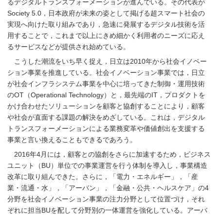
るデジタルトランスフォーメーションが進んでいる。その代表が
Society 5.0，日本政府が未来の姿として掲げる超スマート社会の
実現へ向けた取り組みであり，急速に発展するデジタル技術を活
用することで，これまで以上にきめ細かく利用者のニーズに応え
るサービスなどが提供され始めている。
こうした潮流をいち早く捉え，日立は2010年から社会イノベー
ション事業を推進している。社会イノベーション事業では，日立
が社会インフラシステム事業を中心に培ってきた制御・運用技術
のOT（Operational Technology）と，最先端のIT，プロダクトを
かけ合わせたソリューションを顧客と協創することにより，顧客
や社会が直面する課題の解決をめざしている。これは，デジタル
トランスフォーメーションによる業務変革や価値創出を支援する
事業と言い換えることもできるであろう。
2016年4月には，顧客との協創をさらに加速するため，ビジネス
ユニット（BU）単位での事業運営を行う体制を導入し，事業構造
改革に取り組んできた。さらに，「電力・エネルギー」，「産
業・流通・水」，「アーバン」，「金融・公共・ヘルスケア」の4
分野を社会イノベーション事業の注力分野として位置づけ，それ
ぞれに担当BUを配して分野別の一体運営を強化している。アーバ