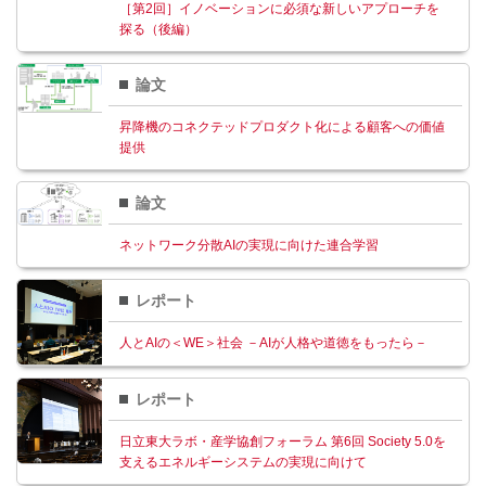
［第2回］イノベーションに必須な新しいアプローチを
探る（後編）
論文
昇降機のコネクテッドプロダクト化による顧客への価値
提供
論文
ネットワーク分散AIの実現に向けた連合学習
レポート
人とAIの＜WE＞社会 －AIが人格や道徳をもったら－
レポート
日立東大ラボ・産学協創フォーラム 第6回 Society 5.0を
支えるエネルギーシステムの実現に向けて