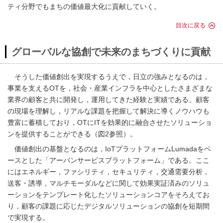
ティ分野でもまちの価値最大化に貢献していく。
目次に戻る
グローバルな協創で未来のまちづくりに貢献
そうした価値創出を実現するうえで，日立の強みとなるのは，
事業を支えるOTを，社会・産業インフラを中心としたさまざまな
業界の顧客と共に開発し，運用してきた経験と実績である。顧客
の現場を理解し，リアルな課題を把握して解決に導くノウハウも
豊富に蓄積しており，OTにITを効果的に融合させたソリューショ
ンを提供することができる（
図2
参照）。
価値創出の基盤となるのは，IoTプラットフォームLumadaをベ
ースとした「アーバンサービスプラットフォーム」である。ここ
にはエネルギー，ファシリティ，セキュリティ，交通需要分析，
送客・誘導，マルチモーダルなどに関して効果実証済みのソリュ
ーションをテンプレート化したソリューションコアをそろえてお
り，顧客の課題に応じたデジタルソリューションの協創を短期間
で実現する。