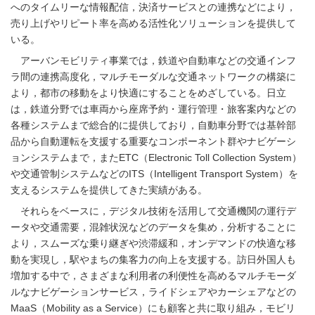
へのタイムリーな情報配信，決済サービスとの連携などにより，
売り上げやリピート率を高める活性化ソリューションを提供して
いる。
アーバンモビリティ事業では，鉄道や自動車などの交通インフ
ラ間の連携高度化，マルチモーダルな交通ネットワークの構築に
より，都市の移動をより快適にすることをめざしている。日立
は，鉄道分野では車両から座席予約・運行管理・旅客案内などの
各種システムまで総合的に提供しており，自動車分野では基幹部
品から自動運転を支援する重要なコンポーネント群やナビゲーシ
ョンシステムまで，またETC（Electronic Toll Collection System）
や交通管制システムなどのITS（Intelligent Transport System）を
支えるシステムを提供してきた実績がある。
それらをベースに，デジタル技術を活用して交通機関の運行デ
ータや交通需要，混雑状況などのデータを集め，分析することに
より，スムーズな乗り継ぎや渋滞緩和，オンデマンドの快適な移
動を実現し，駅やまちの集客力の向上を支援する。訪日外国人も
増加する中で，さまざまな利用者の利便性を高めるマルチモーダ
ルなナビゲーションサービス，ライドシェアやカーシェアなどの
MaaS（Mobility as a Service）にも顧客と共に取り組み，モビリ