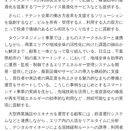
適化を提案するワークプレイス最適化サービスなども提供する。
さらに，テナント企業の働き方改革を支援するソリューション
を協創するなど，ビルを所有・管理する人，利用する人の双方に
とって快適で価値のあるビル街区をつくり出すことに貢献する。
タウンマネジメント事業では，まちのステークホルダーと連携
しながら，商業エリアや地域全体の活性化に向けた課題の抽出か
ら解決まで，顧客と一体となって取り組んでいる。日立は，千葉
県柏市の「柏の葉スマートシティ」において，地域全体を効率的
に運用・監視・制御できるエリアエネルギー管理システムを開
発・提供したほか，最新設備やサービスの導入を継続的に支援
し，居住者や来訪者の満足度を向上させる魅力的なまちの整備と
運営をサポートしている。こうした事例をはじめとするスマート
シティ事業の実績を生かし，先端技術を活用した省資源化の徹底
や再生可能エネルギーの効率的な利用など，持続可能なまちの実
現に貢献する。
大型商業施設やエキナカを運営する顧客には，鉄道運行システ
ムなどと連携しながら，エリア内の人流をリアルタイムに分析
し，デジタルサイネージによる混雑緩和ルートへの誘導，利用者