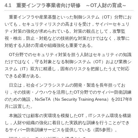
4.1 重要インフラ事業者向け研修 ～OT人財の育成～
重要インフラや産業基盤といった制御システム（OT）分野にお
いても，セキュリティリスクの高まりを受け，サイバーセキュリ
ティ対策の強化が求められている。対策の観点として，攻撃監
視・検出，防止・対処などの技術的な対策だけではなく，攻撃に
対処する人財の育成や組織強化も重要である。
OT分野でのセキュリティ対策を担う人財はセキュリティの知識
だけではなく，守る対象となる制御システム（OT）および業務シ
ステム（IT）双方に精通し，固有のリスクを把握したうえで対応
できる必要がある。
日立は，社会インフラシステムの開発・製造を長年担ってお
り，その技術・ノウハウを活用したOT分野でのサイバー防衛訓練
のための施設，NxSeTA（Nx Security Training Arena）を2017年8
月に設置した。
本施設では顧客の実環境を模擬したOT，ITシステム環境を構築
し，人財や組織の強化に着目した実践的な訓練を行うことができ
るサイバー防衛訓練サービスを提供している（
図5
参照）。