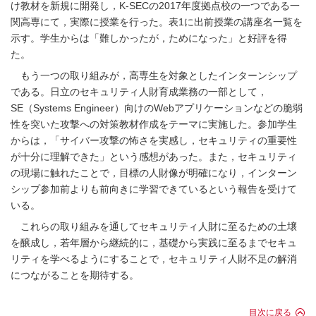
け教材を新規に開発し，K-SECの2017年度拠点校の一つである一
関高専にて，実際に授業を行った。
表1
に出前授業の講座名一覧を
示す。学生からは「難しかったが，ためになった」と好評を得
た。
もう一つの取り組みが，高専生を対象としたインターンシップ
である。日立のセキュリティ人財育成業務の一部として，
SE（Systems Engineer）向けのWebアプリケーションなどの脆弱
性を突いた攻撃への対策教材作成をテーマに実施した。参加学生
からは，「サイバー攻撃の怖さを実感し，セキュリティの重要性
が十分に理解できた」という感想があった。また，セキュリティ
の現場に触れたことで，目標の人財像が明確になり，インターン
シップ参加前よりも前向きに学習できているという報告を受けて
いる。
これらの取り組みを通してセキュリティ人財に至るための土壌
を醸成し，若年層から継続的に，基礎から実践に至るまでセキュ
リティを学べるようにすることで，セキュリティ人財不足の解消
につながることを期待する。
目次に戻る