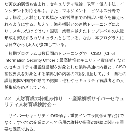
た実践的演習も含まれ，セキュリティ理論，攻撃・侵入手法，イ
ンシデント対応を学ぶ。また，マネジメント，ビジネス分野で
は，橋渡し人材として現場から経営層までの幅広い視点を備えら
れるようにする。加えて，海外機関との連携トレーニングによ
り，スキルだけではなく国境・業種を越えたトップレベルの人脈
形成を実現するカリキュラムとしている。なお，本プログラムに
は日立からも5人が参加している。
短期プログラムは数日間のトレーニングで，CISO（Chief
Information Security Officer：最高情報セキュリティ責任者）など
のセキュリティ担当経営層を対象とした業界共通の内容と，CISO
補佐要員を対象とする業界別の内容の2種を用意しており，自社の
課題把握や国内外動向の把握，他社やセキュリティ有識者との人
脈形成をめざしている。
2.2 人財育成の枠組み作り ～産業横断サイバーセキュ
リティ人材育成検討会～
サイバーセキュリティの確保は，重要インフラ関係企業だけで
なく，すべての企業にとって信用の維持や事業の継続に関わる重
要な課題である。