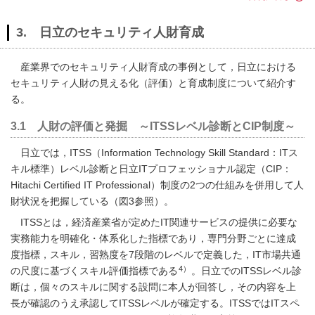
3. 日立のセキュリティ人財育成
産業界でのセキュリティ人財育成の事例として，日立における
セキュリティ人財の見える化（評価）と育成制度について紹介す
る。
3.1 人財の評価と発掘 ～ITSSレベル診断とCIP制度～
日立では，ITSS（Information Technology Skill Standard：ITス
キル標準）レベル診断と日立ITプロフェッショナル認定（CIP：
Hitachi Certified IT Professional）制度の2つの仕組みを併用して人
財状況を把握している（
図3
参照）。
ITSSとは，経済産業省が定めたIT関連サービスの提供に必要な
実務能力を明確化・体系化した指標であり，専門分野ごとに達成
度指標，スキル，習熟度を7段階のレベルで定義した，IT市場共通
4）
の尺度に基づくスキル評価指標である
。日立でのITSSレベル診
断は，個々のスキルに関する設問に本人が回答し，その内容を上
長が確認のうえ承認してITSSレベルが確定する。ITSSではITスペ