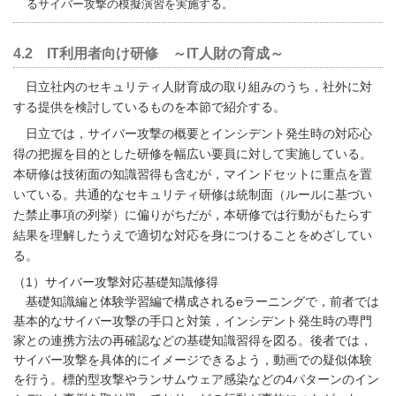
るサイバー攻撃の模擬演習を実施する。
4.2 IT利用者向け研修 ～IT人財の育成～
日立社内のセキュリティ人財育成の取り組みのうち，社外に対
する提供を検討しているものを本節で紹介する。
日立では，サイバー攻撃の概要とインシデント発生時の対応心
得の把握を目的とした研修を幅広い要員に対して実施している。
本研修は技術面の知識習得も含むが，マインドセットに重点を置
いている。共通的なセキュリティ研修は統制面（ルールに基づい
た禁止事項の列挙）に偏りがちだが，本研修では行動がもたらす
結果を理解したうえで適切な対応を身につけることをめざしてい
る。
（1）サイバー攻撃対応基礎知識修得
基礎知識編と体験学習編で構成されるeラーニングで，前者では
基本的なサイバー攻撃の手口と対策，インシデント発生時の専門
家との連携方法の再確認などの基礎知識習得を図る。後者では，
サイバー攻撃を具体的にイメージできるよう，動画での疑似体験
を行う。標的型攻撃やランサムウェア感染などの4パターンのイン