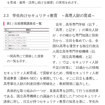
を育成・雇用・活用し続ける循環）の実現をめざす。
2.3 学生向けセキュリティ教育 ～高専人財の育成～
表1｜出前授業講座名一覧
近年，高等専門学校（以下，
「高専」と記す。）の輩出人財
が，その確かな専門知識と技術
力から，注目を集めている。全
国51高専を運営する独立行政法
人国立高等専門学校機構（以
一関高専にて開催した授業
下，「国立高専機構」と記
の一覧を示す。
す。）では，セキュリティ人財
不足の対策に「15歳からの情報
セキュリティ人材育成」で貢献するため，情報セキュリティ人材
育成事業（通称K-SEC）を展開している。そこに日立も連携し，
高専輩出人財の到達目標の明確化と，教材開発に協力した。
具体的な取り組みの一つが，直接高専を訪問して行う出前授業
である。国立高専機構との議論のうえ選定した7つのセキュリティ
講座に対し，日立が持つセキュリティ教育の知見を基に，学生向