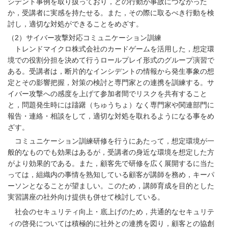
シデント事例を取り扱っており，どの行動が事故につながった
か，受講者に実感を持たせる。また，その際に取るべき行動を検
討し，適切な対処ができることをめざす。
（2）サイバー攻撃対応コミュニケーション訓練
トレンドマイクロ株式会社のカードゲームを活用した，想定環
境での役割分担を決めて行うロールプレイ形式のグループ演習で
ある。受講者は，断片的なインシデントの情報から発生事象の想
定とその影響把握，対策の検討と専門家との連携を訓練する。サ
イバー攻撃への感度を上げて参加者間でリスクを共有すること
と，問題発生時には躊躇（ちゅうちょ）なく専門家や関連部門に
報告・連絡・相談をして，適切な対処を取れるようになる事をめ
ざす。
コミュニケーション訓練研修を行うにあたって，想定環境が一
般的なものでも効果はあるが，受講者の身近な環境を想定した方
がより効果的である。また，顧客先で研修を広く展開するに当た
っては，組織内の事情を熟知している顧客が講師を務め，キーパ
ーソンとなることが望ましい。このため，講師育成を目的とした
実習講座の社外向け提供も併せて検討している。
社会のセキュリティ向上・底上げのため，共通的なセキュリテ
ィの啓発については積極的に社外との連携を図り，顧客との協創