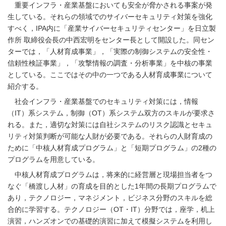
重要インフラ・産業基盤においても安全が脅かされる事案が発
生している。それらの領域でのサイバーセキュリティ対策を強化
すべく，IPA内に「産業サイバーセキュリティセンター」を日立製
作所 取締役会長の中西宏明をセンター長として開設した。同セン
ターでは，「人材育成事業」，「実際の制御システムの安全性・
信頼性検証事業」，「攻撃情報の調査・分析事業」を中核の事業
としている。ここではその中の一つである人材育成事業について
紹介する。
社会インフラ・産業基盤でのセキュリティ対策には，情報
（IT）系システム，制御（OT）系システム双方のスキルが要求さ
れる。また，適切な対策には自社システムのリスク認識とセキュ
リティ対策判断が可能な人財が必要である。それらの人財育成の
ために「中核人材育成プログラム」と「短期プログラム」の2種の
プログラムを用意している。
中核人材育成プログラムは，将来的に経営層と現場担当者をつ
なぐ「橋渡し人材」の育成を目的とした1年間の長期プログラムで
あり，テクノロジー，マネジメント，ビジネス分野のスキルを総
合的に学習する。テクノロジー（OT・IT）分野では，座学，机上
演習，ハンズオンでの基礎的演習に加えて模擬システムを利用し