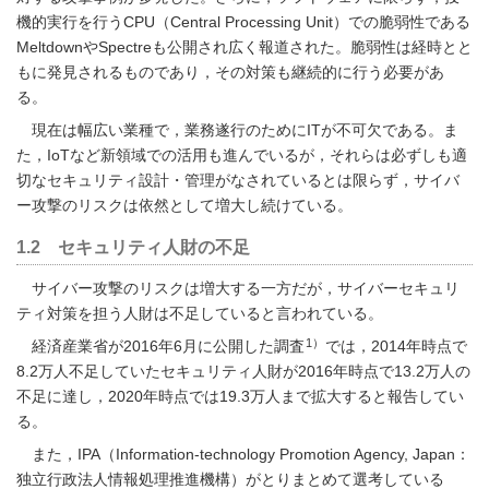
機的実行を行うCPU（Central Processing Unit）での脆弱性である
MeltdownやSpectreも公開され広く報道された。脆弱性は経時とと
もに発見されるものであり，その対策も継続的に行う必要があ
る。
現在は幅広い業種で，業務遂行のためにITが不可欠である。ま
た，IoTなど新領域での活用も進んでいるが，それらは必ずしも適
切なセキュリティ設計・管理がなされているとは限らず，サイバ
ー攻撃のリスクは依然として増大し続けている。
1.2 セキュリティ人財の不足
サイバー攻撃のリスクは増大する一方だが，サイバーセキュリ
ティ対策を担う人財は不足していると言われている。
1）
経済産業省が2016年6月に公開した調査
では，2014年時点で
8.2万人不足していたセキュリティ人財が2016年時点で13.2万人の
不足に達し，2020年時点では19.3万人まで拡大すると報告してい
る。
また，IPA（Information-technology Promotion Agency, Japan：
独立行政法人情報処理推進機構）がとりまとめて選考している