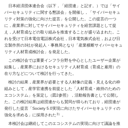
日本経済団体連合会（以下，「経団連」と記す。）では「サイ
バーセキュリティに関する懇談会」を開催し，「サイバーセキュ
リティ対策の強化に向けた提言」を公開した。この提言の一つ
に，産業界に対してサイバーセキュリティを経営課題として捉
え，人材育成などの取り組みを推進することが盛り込まれた。こ
れを受けて日本電信電話株式会社，日本電気株式会社，および日
立製作所の3社が発起人・事務局となり「産業横断サイバーセキュ
リティ人材育成検討会」を発足した。
この検討会では重要インフラ分野を中心としたユーザー企業が
結集し，産業界におけるセキュリティ人材育成（育成と雇用）の
在り方などについて検討を行ってきた。
検討の結果，産業界が必要とする人材像の定義・見える化の枠
組みとして，産学官連携を前提とした「人材育成・維持のための
エコシステム」を策定し（
図2
参照），活動報告書として公開し
た。この検討結果は経団連からも賛同が得られており，経団連が
発行した提言「Society 5.0実現に向けたサイバーセキュリティの
3）
強化を求める」に採用された
。
本検討会は継続してこのエコシステムの実現に向けて議論を推