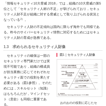
「情報セキュリティ10大脅威 2018」では，組織の10大脅威の第5
位として「セキュリティ人材の不足」が挙げられており，セキュ
リティ人財不足が組織に対する脅威として取り上げられる状況と
2）
なっている
。
セキュリティ人財の不足傾向は国内に限らず海外でも同様であ
る。昨今のサイバーセキュリティ情勢に対応するためにはセキュ
リティ人財の育成が急務である。
1.3 求められるセキュリティ人財像
図1｜セキュリティ人財像
セキュリティの確保は一部の
セキュリティ専門家だけでは実
現不可能であり，組織の構成員
が担当業務に応じてそれぞれセ
キュリティ面での役割を果たす
必要がある（
図1
参照）。そのた
めには，スキルセット（知識）
はもちろんだが，マインドセッ
ト（意欲）も同様に重要であ
おのおのの役割に応じたセ
る。