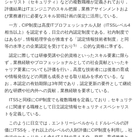
シャリスト（セキュリティ）などの複数職種が定義されており，
評価結果はITエンジニアのスキル把握，業務アサインメントおよ
び業務遂行に必要なスキル習得計画の策定に活用している。
一方，CIP制度は高度ITプロフェッショナル人財（ITSSレベル4
相当以上）を認定する，日立の社内認定制度である。社内制度で
はあるが，情報処理学会が推進する「認定情報技術者制度」と同
5）
等の水準との企業認定を受けており
，公的な資格に準ずる。
認定に際しては研修受講や公的資格といったスキル要素に限ら
ず，業務経験やプロフェッショナルとしての社会貢献といったキ
ャリア要素についても評価を行い，高度な技術者には後進の育成
や情報発信などの周囲も成長させる取り組みを求めている。な
お，本認定の有効期限は3年間であり，認定更新の要件として継続
的な研鑽や社内外への貢献，業務経験を要求している。
ITSSと同様にCIP制度でも複数職種を定義しており，セキュリテ
ィに関連する職種として日立認定情報セキュリティスペシャリス
トを定義している。
このように日立では，エントリーレベルからミドルレベルの評
価にITSSを，それ以上のレベルの人財評価にCIP制度を利用し，社