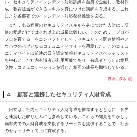
い，セキュリティインシデント対応訓練を自身で企画し，教材作
成，教育担当ができるスキルを身につけた講師を育成する。これ
により各部署でのインシデント対応啓発推進を図る。
また，ある程度のセキュリティスキルを身につけた人財は，研
修の受講だけではそれ以上の成長は難しい。このため，「プロが
プロを育てる」をコンセプトとして，セキュリティ関連情報やノ
ウハウのハブとなるコミュニティサイトを用意した。このコミュ
ニティサイトは前述の日立認定情報セキュリティスペシャリスト
を中心とした社内有識者が利用可能であり，有識者どうしの意見
交換，コミュニケーションを通じた相互の成長を期待している。
目次に戻る
4. 顧客と連携したセキュリティ人財育成
日立は，社内セキュリティ人財育成を推進するとともに，各界
と連携した取り組みにも参画している。これらの知見を生かし，
顧客先での人財育成を支援するサービスを提供することで，社会
のセキュリティ向上に貢献する。