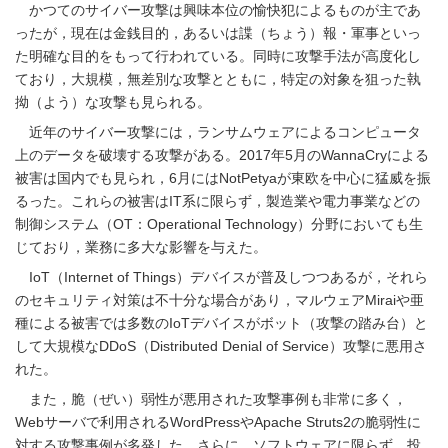
かつてのサイバー攻撃は興味本位の愉快犯によるものが主であ
ったが，現在は金銭目的，あるいは諜（ちょう）報・軍事といっ
た明確な目的をもって行われている。同時に攻撃手法が高度化し
ており，大規模，無差別な攻撃とともに，特定の対象を狙った執
拗（よう）な攻撃も見られる。
近年のサイバー攻撃には，ランサムウェアによるコンピュータ
上のデータを破壊する攻撃がある。2017年5月のWannaCryによる
被害は国内でも見られ，6月にはNotPetyaが東欧を中心に猛威を振
るった。これらの被害はIT系に限らず，製造業や電力事業などの
制御システム（OT：Operational Technology）分野においても生
じており，業務に多大な影響を与えた。
IoT（Internet of Things）デバイスが普及しつつあるが，それら
のセキュリティ対策は不十分な場合があり，マルウェアMiraiや亜
種による被害では多数のIoTデバイスがボット（攻撃の踏み台）と
して大規模なDDoS（Distributed Denial of Service）攻撃に悪用さ
れた。
また，脆（ぜい）弱性が悪用された攻撃事例も非常に多く，
Webサーバで利用されるWordPressやApache Struts2の脆弱性に
対する攻撃事例が多発した。さらに，ソフトウェアに限らず，投