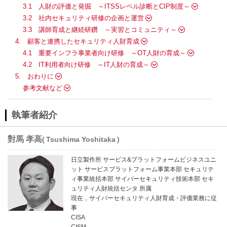
3.1 人財の評価と発掘 ～ITSSレベル診断とCIP制度～
3.2 社内セキュリティ研修の企画と運営
3.3 講師育成と継続研鑽 ～実習とコミュニティ～
4. 顧客と連携したセキュリティ人財育成
4.1 重要インフラ事業者向け研修 ～OT人財の育成～
4.2 IT利用者向け研修 ～IT人財の育成～
5. おわりに
参考文献など
執筆者紹介
對馬 孝高
Tsushima Yoshitaka
日立製作所 サービス&プラットフォームビジネスユニ
ット サービスプラットフォーム事業本部 セキュリテ
ィ事業統括本部 サイバーセキュリティ技術本部 セキ
ュリティ人財統括センタ 所属
現在，サイバーセキュリティ人財育成・評価業務に従
事
CISA
CISM