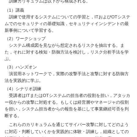
訓練カリキュラムは以下から構成される。
（1）講義
訓練で使用するシステムについての学習と，ITおよびOTシステ
ムでのセキュリティの基礎知識，セキュリティインシデントの最
新事例について学習する。
（2）ワークショップ
システム構成図を見ながら想定されるリスクを抽出する。ま
た，それに対する検知・防御方法を検討し，リスク分析手法を学
ぶ。
（3）ハンズオン
演習用ネットワークで，実際の攻撃手法と攻撃に対する防御方
法を実践的に学ぶ。
（4）シナリオ訓練
受講者はITまたはOTシステムの担当者の役割を担い，アタッカ
ー役からの攻撃に対処する。もしくは経営層やマネージャの役割
を担い，システム担当者からの報告を基にして事業継続可否を判
断する。
これらのカリキュラムを通じてサイバー攻撃に対してどのよう
に対応・判断していくかを実践的に体験・訓練し，組織としての