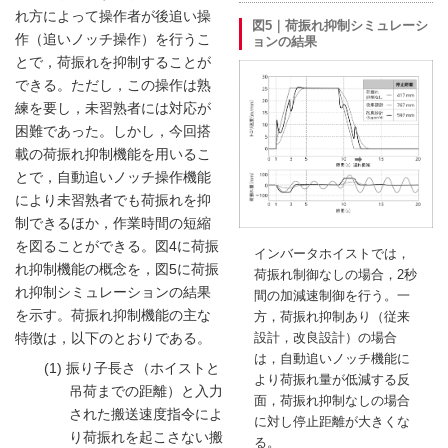
れ方によって操作者が後追い操
図5｜荷振れ抑制シミュレーシ
作（追いノッチ操作）を行うこ
ョンの結果
とで，荷振れを抑制することが
できる。ただし，この操作は熟
練を要し，未習熟者には対応が
困難であった。しかし，今回搭
載の荷振れ抑制機能を用いるこ
とで，自動追いノッチ操作機能
により未習熟者でも荷振れを抑
制できるほか，作業時間の短縮
を図ることができる。
図4
に荷振
インバータホイストでは，
れ抑制機能の概念を，
図5
に荷振
荷振れ制御なしの場合，2秒
れ抑制シミュレーションの結果
間の加減速制御を行う。一
を示す。荷振れ抑制機能の主な
方，荷振れ抑制あり（従来
特徴は，以下のとおりである。
設計，改良設計）の場合
は，自動追いノッチ機能に
振り子長さ（ホイストと
より荷振れ量が低減する反
吊荷までの距離）と入力
面，荷振れ抑制なしの場合
された搬送速度指令によ
に対し停止距離が大きくな
り荷振れを起こさない搬
る。