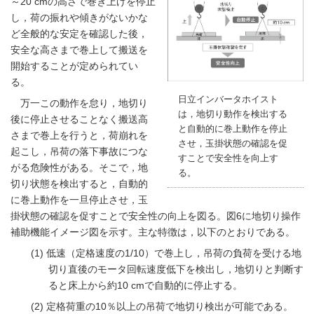
～20 cmの高さで巻き上げを停止
し，荷の振れや傾きがないかな
ど全般的な安定を確認した後，
安全な高さまで巻上して搬送を
開始することが定められてい
る。
日立インバータホイスト
万一この動作を怠り，地切り
は，地切り動作を検出する
後に停止させることなく搬送高
と自動的に巻上動作を停止
さまで巻上を行うと，荷崩れを
させ，玉掛状態の確認を促
起こし，吊荷の落下事故につな
すことで安全性を向上す
がる危険性がある。そこで，地
る。
切り状態を検出すると，自動的
に巻上動作を一旦停止させ，玉
掛状態の確認を促すことで安全性の向上を図る。
図6
に地切り操作
補助機能イメージ図を示す。主な特徴は，以下のとおりである。
低速（定格速度の1/10）で巻上し，吊荷の負荷を受ける地
切り直後のモータ回転速度低下を検出し，地切りと判断す
ると床上から約10 cmで自動的に停止する。
定格荷重の10％以上の吊荷で地切り検出が可能である。