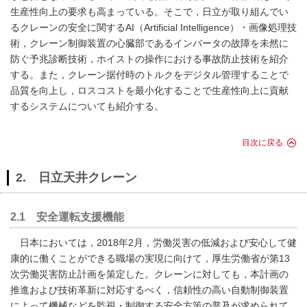
生産性向上の要求も高まっている。そこで，日立が取り組んでい
るクレーンの安全に関するAI（Artificial Intelligence）・画像処理技
術，クレーン制御装置の心臓部であるインバータの故障を未然に
防ぐ予兆診断技術，ホイストの操作における事故防止技術を紹介
する。また，クレーン据付時のトルクをデジタル管理することで
品質を向上し，ロスコストを最小化することで生産性向上に貢献
するシステムについても紹介する。
目次に戻る
2. 日立天井クレーン
2.1 安全運転支援機能
日本においては，2018年2月，労働災害の低減および安心して健
康的に働くことができる職場の実現に向けて，厚生労働省が第13
次労働災害防止計画を策定した。クレーンに対しても，本計画の
推進および技術革新に対応するべく，信頼性の高い自動制御装置
によって機械などを監視・制御する安全方策の普及が求められて