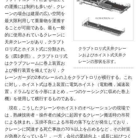
の運搬には制約も多いが，クレ
ーンの場合は建屋の広い空間を
最大限利用して重量物を運搬す
ることが可能である。最も一般
的に使用されているクレーンに
天井クレーンがあり，クラブト
クラブトロリ式天井クレー
ロリ式とホイスト式に分類され
ンおよびホイスト式天井ク
る（
図1
参照）。クラブトロリ式
レーンの形状を示す。
はクラブフレームに巻上装置お
よび横行装置を備えており，ク
レーンガーダの2本のレールの上をクラブトロリが横行する。これ
に対し，ホイスト式は巻上装置に電気ホイスト（電動機，減速装
置，ドラムなどを小形にまとめ，一つのケーシングに収めた巻上
機）を使用して横行するものである。
現在，こうしたクレーンやホイストのオペレーションの現場で
は，熟練技術者・操作者の減少に起因するクレーン搬送時の吊荷
による挟まれ，玉掛不良による吊荷の落下などが発生しており，
クレーンに関連する死亡事故の70％以上を占めるなど，その対策
1）
が急務となっている
。一方，会社の業績向上・成長に結びつく