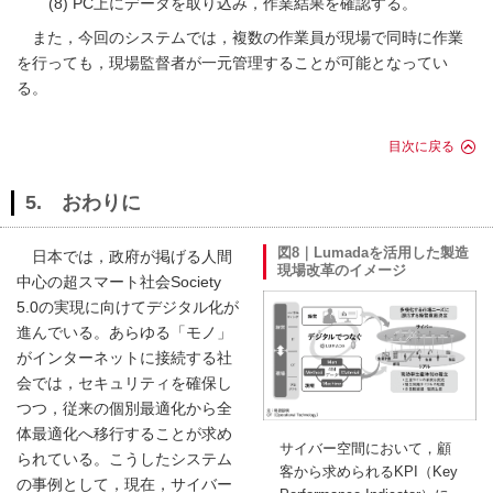
PC上にデータを取り込み，作業結果を確認する。
また，今回のシステムでは，複数の作業員が現場で同時に作業
を行っても，現場監督者が一元管理することが可能となってい
る。
目次に戻る
5. おわりに
図8｜Lumadaを活用した製造
日本では，政府が掲げる人間
現場改革のイメージ
中心の超スマート社会Society
5.0の実現に向けてデジタル化が
進んでいる。あらゆる「モノ」
がインターネットに接続する社
会では，セキュリティを確保し
つつ，従来の個別最適化から全
体最適化へ移行することが求め
サイバー空間において，顧
られている。こうしたシステム
客から求められるKPI（Key
の事例として，現在，サイバー