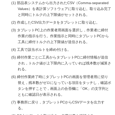
部品表システムから出力されたCSV（Comma-separated
Values）を表計算ソフトウェアに取り込む。取り込み完了
と同時にトルクの上下限値がセットされる。
作成したCSV出力データをタブレットに取り込む。
タブレットPC上の作業者用画面を選択し，作業者に締付
作業の指示を行う。作業指示と同時にタブレットPCから
工具に締付トルクの上下限値が送信される。
工具で該当ボルトを締め付ける。
締付作業ごとに工具からタブレットPCに締付情報が送信
され，トルク値が上下限内に入っていれば残本数が減算さ
れる。
締付作業終了時にタブレットPCの画面を管理者用に切り
替え，残本数がゼロになっている項目をタッチし，確認ボ
タンを押すことで，画面上の合否欄に「OK」の文字列と
ともに確認日が表示される。
事務所に戻り，タブレットPCからCSVデータを出力す
る。