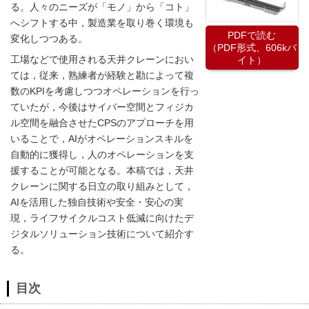
る。人々のニーズが「モノ」から「コト」
へシフトする中，製造業を取り巻く環境も
PDFで読む
変化しつつある。
（PDF形式、606kバ
工場などで使用される天井クレーンにおい
イト）
ては，従来，熟練者が経験と勘によって複
数のKPIを考慮しつつオペレーションを行っ
ていたが，今後はサイバー空間とフィジカ
ル空間を融合させたCPSのアプローチを用
いることで，AIがオペレーションスキルを
自動的に獲得し，人のオペレーションを支
援することが可能となる。本稿では，天井
クレーンに関する日立の取り組みとして，
AIを活用した独自技術や安全・安心の実
現，ライフサイクルコスト低減に向けたデ
ジタルソリューション技術について紹介す
る。
目次