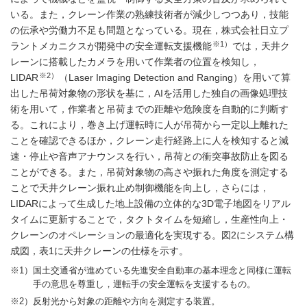
いる。また，クレーン作業の熟練技術者が減少しつつあり，技能
の伝承や労働力不足も問題となっている。現在，株式会社日立プ
※1）
ラントメカニクスが開発中の安全運転支援機能
では，天井ク
レーンに搭載したカメラを用いて作業者の位置を検知し，
※2）
LIDAR
（Laser Imaging Detection and Ranging）を用いて算
出した吊荷対象物の形状を基に，AIを活用した独自の画像処理技
術を用いて，作業者と吊荷までの距離や危険度を自動的に判断す
る。これにより，巻き上げ運転時に人が吊荷から一定以上離れた
ことを確認できるほか，クレーン走行経路上に人を検知すると減
速・停止や音声アナウンスを行い，吊荷との衝突事故防止を図る
ことができる。また，吊荷対象物の高さや振れた角度を測定する
ことで天井クレーン振れ止め制御機能を向上し，さらには，
LIDARによって生成した地上設備の立体的な3D電子地図をリアル
タイムに更新することで，タクトタイムを短縮し，生産性向上・
クレーンのオペレーションの最適化を実現する。
図2
にシステム構
成図，
表1
に天井クレーンの仕様を示す。
※1）
国土交通省が進めている先進安全自動車の基本理念と同様に運転
手の意思を尊重し，運転手の安全運転を支援するもの。
※2）
反射光から対象の距離や方向を測定する装置。