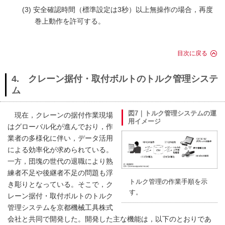
安全確認時間（標準設定は3秒）以上無操作の場合，再度
巻上動作を許可する。
目次に戻る
4. クレーン据付・取付ボルトのトルク管理システ
ム
図7｜トルク管理システムの運
現在，クレーンの据付作業現場
用イメージ
はグローバル化が進んでおり，作
業者の多様化に伴い，データ活用
による効率化が求められている。
一方，団塊の世代の退職により熟
練者不足や後継者不足の問題も浮
トルク管理の作業手順を示
き彫りとなっている。そこで，ク
す。
レーン据付・取付ボルトのトルク
管理システムを京都機械工具株式
会社と共同で開発した。開発した主な機能は，以下のとおりであ