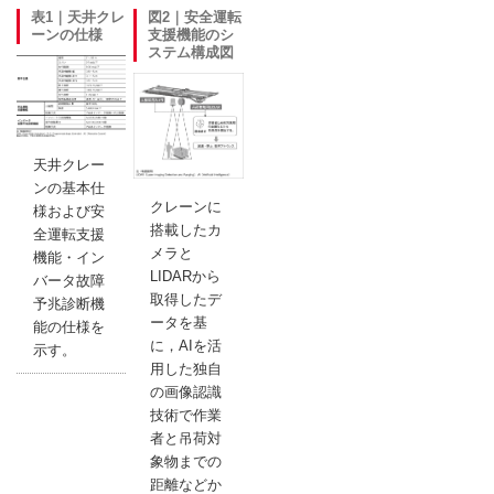
表1｜天井クレ
図2｜安全運転
ーンの仕様
支援機能のシ
ステム構成図
天井クレー
ンの基本仕
クレーンに
様および安
搭載したカ
全運転支援
メラと
機能・イン
LIDARから
バータ故障
取得したデ
予兆診断機
ータを基
能の仕様を
に，AIを活
示す。
用した独自
の画像認識
技術で作業
者と吊荷対
象物までの
距離などか