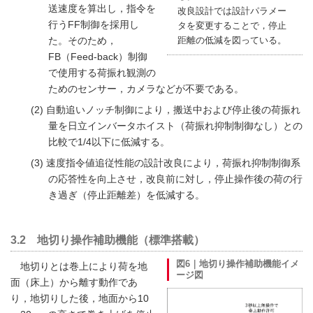
送速度を算出し，指令を
改良設計では設計パラメー
行うFF制御を採用し
タを変更することで，停止
た。そのため，
距離の低減を図っている。
FB（Feed-back）制御
で使用する荷振れ観測の
ためのセンサー，カメラなどが不要である。
自動追いノッチ制御により，搬送中および停止後の荷振れ
量を日立インバータホイスト（荷振れ抑制制御なし）との
比較で1/4以下に低減する。
速度指令値追従性能の設計改良により，荷振れ抑制制御系
の応答性を向上させ，改良前に対し，停止操作後の荷の行
き過ぎ（停止距離差）を低減する。
3.2 地切り操作補助機能（標準搭載）
図6｜地切り操作補助機能イメ
地切りとは巻上により荷を地
ージ図
面（床上）から離す動作であ
り，地切りした後，地面から10