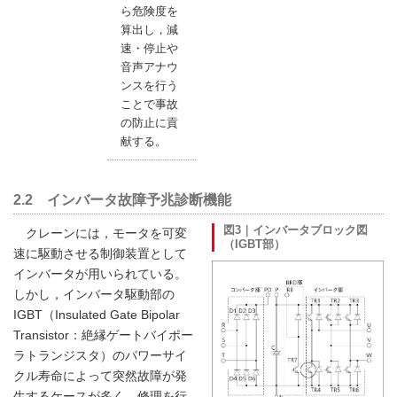
ら危険度を
算出し，減
速・停止や
音声アナウ
ンスを行う
ことで事故
の防止に貢
献する。
2.2 インバータ故障予兆診断機能
図3｜インバータブロック図
クレーンには，モータを可変
（IGBT部）
速に駆動させる制御装置として
インバータが用いられている。
しかし，インバータ駆動部の
IGBT（Insulated Gate Bipolar
Transistor：絶縁ゲートバイポー
ラトランジスタ）のパワーサイ
クル寿命によって突然故障が発
生するケースが多く，修理を行