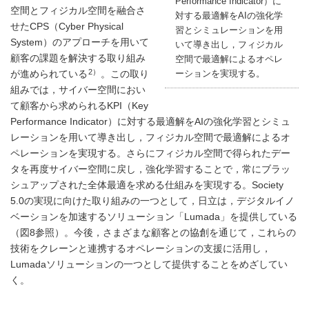
Performance Indicator）に
空間とフィジカル空間を融合さ
対する最適解をAIの強化学
せたCPS（Cyber Physical
習とシミュレーションを用
System）のアプローチを用いて
いて導き出し，フィジカル
顧客の課題を解決する取り組み
空間で最適解によるオペレ
2）
ーションを実現する。
が進められている
。この取り
組みでは，サイバー空間におい
て顧客から求められるKPI（Key
Performance Indicator）に対する最適解をAIの強化学習とシミュ
レーションを用いて導き出し，フィジカル空間で最適解によるオ
ペレーションを実現する。さらにフィジカル空間で得られたデー
タを再度サイバー空間に戻し，強化学習することで，常にブラッ
シュアップされた全体最適を求める仕組みを実現する。Society
5.0の実現に向けた取り組みの一つとして，日立は，デジタルイノ
ベーションを加速するソリューション「Lumada」を提供している
（
図8
参照）。今後，さまざまな顧客との協創を通じて，これらの
技術をクレーンと連携するオペレーションの支援に活用し，
Lumadaソリューションの一つとして提供することをめざしてい
く。