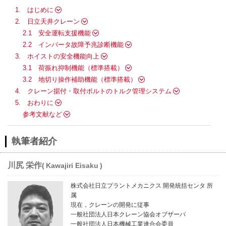
1. はじめに
2. 日立天井クレーン
2.1 安全運転支援機能
2.2 インバータ故障予兆診断機能
3. ホイストの安全機能向上
3.1 荷振れ抑制機能（標準搭載）
3.2 地切り操作補助機能（標準搭載）
4. クレーン据付・取付ボルトのトルク管理システム
5. おわりに
参考文献など
執筆者紹介
川尻 栄作
Kawajiri Eisaku
株式会社日立プラントメカニクス 開発統括センタ 所
属
現在，クレーンの開発に従事
一般社団法人日本クレーン協会オブザーバ
一般社団法人日本機械工業連合会委員