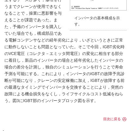
うまでクレーンが使用できなく
なることで，操業に悪影響を与
インバータの基本構成を示
えることが課題であった。ま
す。
た，予備のインバータを購入し
ていた場合でも，構成部品であ
る電解コンデンサなどの経年劣化により，いざというときに正常
に動作しないことも問題となっていた。そこで今回，IGBT劣化時
のVCE電圧（コレクタ－エミッタ間電圧）の変化に相当する部分
に着目し，新品のインバータの場合と経年劣化したインバータの
場合の差分を計測し，独自のシミュレーションを行うことで寿命
予測を可能にする。これにより，インバータのIGBTの故障予兆診
断が可能になり，クレーンの安定稼働に加え，IGBTが故障する前
の最適なタイミングでインバータを交換することにより，突然の
故障による機会損失をなくし，ライフサイクルコスト低減をねら
う。
図3
にIGBT部のインバータブロック図を示す。
目次に戻る