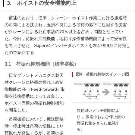
3. ホイストの安全機能向上
前述のとおり，従来，クレーン・ホイスト作業における搬送時
の吊荷による挟まれ，玉掛不良による吊荷の落下に起因する災害
がクレーンによる死亡事故の70％以上を占め，問題となってい
た。今回，荷振れ抑制機能，地切り操作補助機能によって安全性
を向上させた，SuperV4インバータホイストを2017年9月に発売し
たので紹介する。
3.1 荷振れ抑制機能（標準搭載）
図4｜荷振れ抑制のイメージ図
日立プラントメカニクス製天
井クレーンに搭載の振れ止め制
御機能のFF（Feed-forward）制
御を技術提携によって改良し，
ホイスト専用の荷振れ抑制機能
を開発した。
自動追いノッチ制御によ
り， 搬送中および停止後の
吊荷搬送において，搬送開始
荷振れ量をさらに低減す
時・停止時は吊荷の慣性により
る。
荷振れが発生するが，吊荷の振