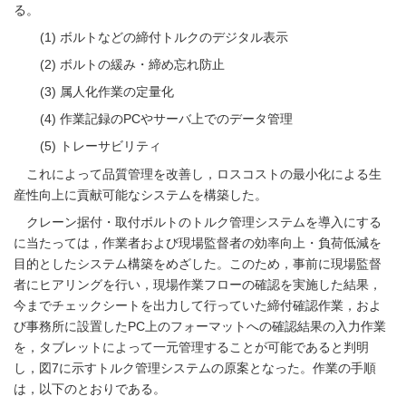
る。
ボルトなどの締付トルクのデジタル表示
ボルトの緩み・締め忘れ防止
属人化作業の定量化
作業記録のPCやサーバ上でのデータ管理
トレーサビリティ
これによって品質管理を改善し，ロスコストの最小化による生
産性向上に貢献可能なシステムを構築した。
クレーン据付・取付ボルトのトルク管理システムを導入にする
に当たっては，作業者および現場監督者の効率向上・負荷低減を
目的としたシステム構築をめざした。このため，事前に現場監督
者にヒアリングを行い，現場作業フローの確認を実施した結果，
今までチェックシートを出力して行っていた締付確認作業，およ
び事務所に設置したPC上のフォーマットへの確認結果の入力作業
を，タブレットによって一元管理することが可能であると判明
し，
図7
に示すトルク管理システムの原案となった。作業の手順
は，以下のとおりである。