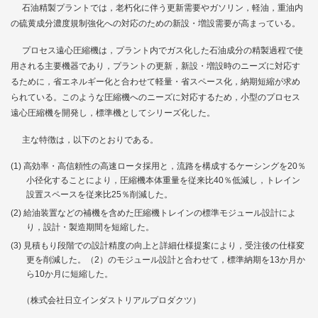
石油精製プラントでは，老朽化に伴う更新需要やガソリン，軽油，重油内
の硫黄成分濃度規制強化への対応のための新設・増設需要が高まっている。
プロセス遠心圧縮機は，プラント内でガス化した石油成分の精製過程で使
用される主要機器であり，プラントの更新，新設・増設時のニーズに対応す
るために，省エネルギー化と合わせて軽量・省スペース化，納期短縮が求め
られている。このような圧縮機へのニーズに対応するため，小型のプロセス
遠心圧縮機を開発し，標準機としてシリーズ化した。
主な特徴は，以下のとおりである。
高効率・高信頼性の高速ロータ採用と，流路を構成するケーシングを20％
小径化することにより，圧縮機本体重量を従来比40％低減し，トレイン
設置スペースを従来比25％削減した。
給油装置などの補機を含めた圧縮機トレインの標準モジュール設計によ
り，設計・製造期間を短縮した。
見積もり段階での設計精度の向上と詳細仕様提案により，受注後の仕様変
更を削減した。（2）のモジュール設計と合わせて，標準納期を13か月か
ら10か月に短縮した。
（株式会社日立インダストリアルプロダクツ）