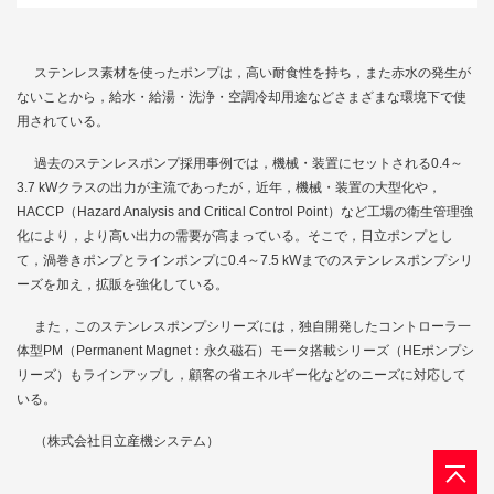
ステンレス素材を使ったポンプは，高い耐食性を持ち，また赤水の発生が
ないことから，給水・給湯・洗浄・空調冷却用途などさまざまな環境下で使
用されている。
過去のステンレスポンプ採用事例では，機械・装置にセットされる0.4～
3.7 kWクラスの出力が主流であったが，近年，機械・装置の大型化や，
HACCP（Hazard Analysis and Critical Control Point）など工場の衛生管理強
化により，より高い出力の需要が高まっている。そこで，日立ポンプとし
て，渦巻きポンプとラインポンプに0.4～7.5 kWまでのステンレスポンプシリ
ーズを加え，拡販を強化している。
また，このステンレスポンプシリーズには，独自開発したコントローラ一
体型PM（Permanent Magnet：永久磁石）モータ搭載シリーズ（HEポンプシ
リーズ）もラインアップし，顧客の省エネルギー化などのニーズに対応して
いる。
（株式会社日立産機システム）