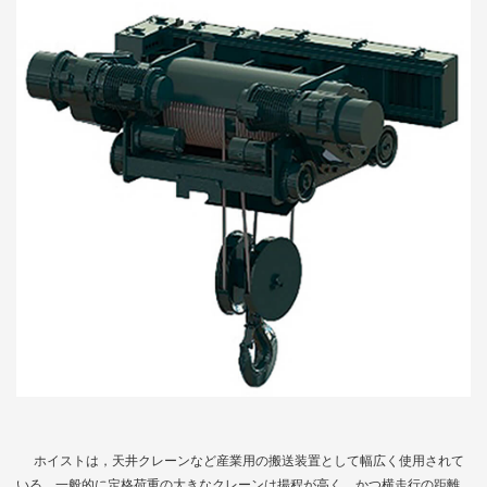
ホイストは，天井クレーンなど産業用の搬送装置として幅広く使用されて
いる。一般的に定格荷重の大きなクレーンは揚程が高く，かつ横走行の距離