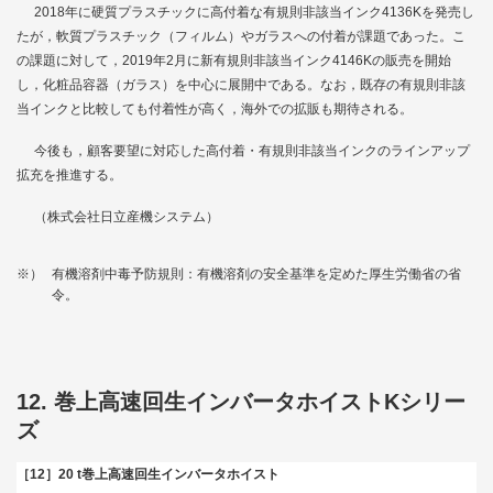
2018年に硬質プラスチックに高付着な有規則非該当インク4136Kを発売し
たが，軟質プラスチック（フィルム）やガラスへの付着が課題であった。こ
の課題に対して，2019年2月に新有規則非該当インク4146Kの販売を開始
し，化粧品容器（ガラス）を中心に展開中である。なお，既存の有規則非該
当インクと比較しても付着性が高く，海外での拡販も期待される。
今後も，顧客要望に対応した高付着・有規則非該当インクのラインアップ
拡充を推進する。
（株式会社日立産機システム）
※）
有機溶剤中毒予防規則：有機溶剤の安全基準を定めた厚生労働省の省
令。
12. 巻上高速回生インバータホイストKシリー
ズ
［12］20 t巻上高速回生インバータホイスト