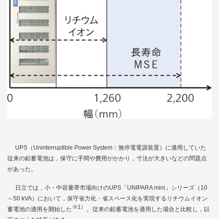
UPS（Uninterruptible Power System：無停電電源装置）に適用していた
従来の鉛蓄電池は，保守に手間や費用がかかり，寸法が大きいなどの問題点
があった。
日立では，小・中容量帯市場向けのUPS「UNIPARA mini」シリーズ（10
～50 kVA）において，保守省力化・省スペース化を実現するリチウムイオン
※1）
蓄電池の適用を開始した
。従来の鉛蓄電池を適用した場合と比較し，以