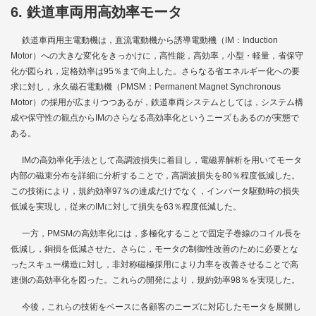
6. 鉄道車両用高効率モータ
鉄道車両用主電動機は，直流電動機から誘導電動機（IM：Induction
Motor）への大きな変化をきっかけに，高性能，高効率，小型・軽量，省保守
化が図られ，定格効率は95％まで向上した。さらなる省エネルギー化への要
求に対し，永久磁石電動機（PMSM：Permanent Magnet Synchronous
Motor）の採用が広まりつつあるが，鉄道車両システムとしては，システム構
成や保守性の観点からIMのさらなる高効率化というニーズもあるのが実態で
ある。
IMの高効率化手法として高調波損失に着目し，電磁界解析を用いてモータ
内部の磁束分布を詳細に分析することで，高調波損失を80％程度低減した。
この技術により，規約効率97％の達成だけでなく，インバータ駆動時の損失
低減を実現し，従来のIMに対して損失を63％程度低減した。
一方，PMSMの高効率化には，多極化することで固定子巻線のコイル長を
低減し，銅損を低減させた。さらに，モータの制御性改善のために必要とな
ったスキュー構造に対し，非対称磁極採用により力率を改善させることで高
速側の高効率化を図った。これらの開発により，規約効率98％を実現した。
今後，これらの技術をベースに各顧客のニーズに対応したモータを展開し