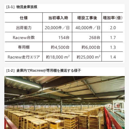
［1-1］物流倉庫規模
［1-2］倉庫内でRacrewが専用棚を搬送する様子