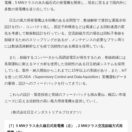
電機，5 MWクラスの永久磁石式の発電機を開発し，現在に至るまで国内外に
多数の発電機を送り出している。
日立の風力用発電機は冷却機のある全閉型で，数値解析で適切な通風冷却
設計を行い，コンパクト化し，固定子枠構造などは風速による回転速度の変
化を考慮して耐振動設計を行っている。交流励磁方式の場合は回転子巻線を
励磁するためのスリップリングがあるが，メンテナンスの必要なブラシ周り
には数値流体解析などを経て信頼性のある構造を採用している。
また，励磁するコンバータから高調波電圧が発生するため，巻線絶縁には
長期運転に耐えるマイカ材を使用した信頼性のある日立絶縁システムを採用
している。製作・納入開始からこれまでに15年以上の実績があり，また，IoT
を使ったSCADA（Supervisory Control and Data Aquisition）実機運転データ
の蓄積，設計へのフィードバックを行ってきている。
これらの設計・製造技術と実績のフィードバックも積み重ね，幅広い市場
ニーズに応える信頼性の高い風力用発電機を提供していく。
（株式会社日立インダストリアルプロダクツ）
［7］5 MWクラス永久磁石式発電機（左），2 MWクラス交流励磁方式発