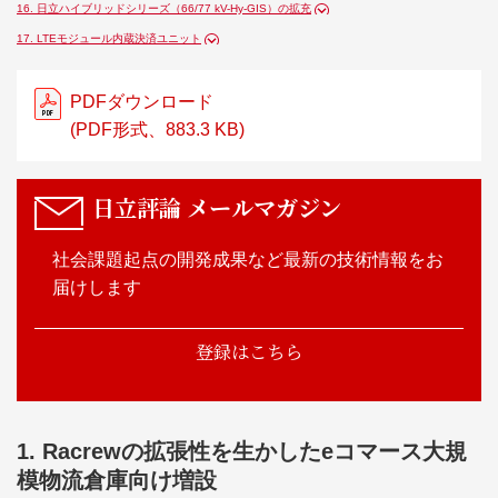
16. 日立ハイブリッドシリーズ（66/77 kV-Hy-GIS）の拡充
17. LTEモジュール内蔵決済ユニット
PDFダウンロード
(PDF形式、883.3 KB)
日立評論
メールマガジン
社会課題起点の開発成果など最新の技術情報をお
届けします
登録はこちら
1. Racrewの拡張性を生かしたeコマース大規
模物流倉庫向け増設