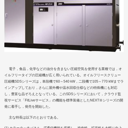
電子，食品，化学などの油分を含まない圧縮空気を使用する業種では，オ
イルフリータイプの圧縮機が広く用いられている。オイルフリースクリュー
圧縮機SDSシリーズは，単段機で60～540 kW，二段機で105～770 kWまでラ
インアップしており，さらに屋外機や温水回収仕様などの特殊機にも対応
し，豊富な品ぞろえとなっている。このSDSシリーズにおいて，クラウド監
視サービス「FitLiveサービス」の機能を標準装備としたNEXTⅢシリーズの開
発に着手し，発売を開始した。
主な特長は以下のとおりである。
カラータッチパネル，IT通信機能を搭載し，操作性，拡張性を大幅に向上