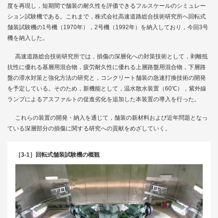
度を再現し，短期間で舗装の耐久性を評価できるフルスケールのシミュレー
ション試験機である。これまで，株式会社高速道路総合技術研究所へ回転式
舗装試験機の1号機（1970年），2号機（1992年）を納入しており，今回3号
機を納入した。
高速道路総合技術研究所では，損傷の深層化への対策技術として，剥離抵
抗性に優れる基層用混合物，疲労耐久性に優れる上層路盤用混合物，下層路
盤の滞水対策と強化方法の研究と，コンクリート舗装の急速打換技術の開発
を予定している。そのため，新機能として，温水散水装置（60℃），紫外線
ランプによるアスファルトの促進劣化を追加した本装置の導入を行った。
これらの装置の開発・納入を通じて，舗装の新材料および近年問題となっ
ている深層部分の損傷に関する研究への貢献をめざしていく。
［3-1］回転式舗装試験機の概観