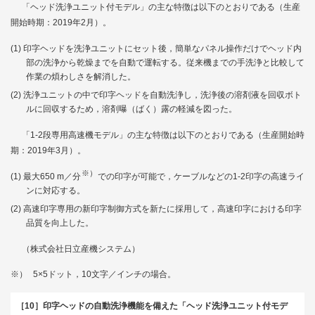
「ヘッド洗浄ユニット付モデル」の主な特徴は以下のとおりである（生産
開始時期：2019年2月）。
印字ヘッドを洗浄ユニットにセット後，簡単なパネル操作だけでヘッド内
部の洗浄から乾燥までを自動で運転する。従来機までの手洗浄と比較して
作業の煩わしさを解消した。
洗浄ユニットの中で印字ヘッドを自動洗浄し，洗浄後の溶剤液を回収ボト
ルに回収するため，溶剤曝（ばく）露の軽減を図った。
「1-2段専用高速機モデル」の主な特徴は以下のとおりである（生産開始時
期：2019年3月）。
※）
最大650 m／分
での印字が可能で，ケーブルなどの1-2印字の高速ライ
ンに対応する。
高速印字専用の新印字制御方式を新たに採用して，高速印字における印字
品質を向上した。
（株式会社日立産機システム）
※）
5×5ドット，10文字／インチの場合。
［10］印字ヘッドの自動洗浄機能を備えた「ヘッド洗浄ユニット付モデ