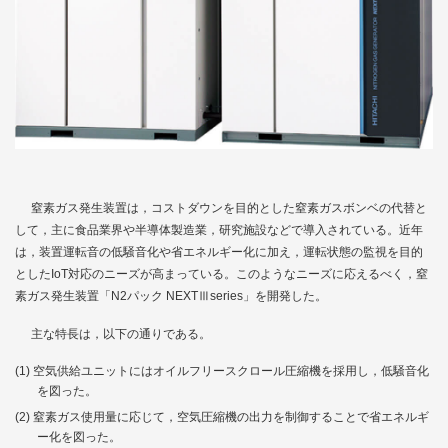
窒素ガス発生装置は，コストダウンを目的とした窒素ガスボンベの代替と
して，主に食品業界や半導体製造業，研究施設などで導入されている。近年
は，装置運転音の低騒音化や省エネルギー化に加え，運転状態の監視を目的
としたIoT対応のニーズが高まっている。このようなニーズに応えるべく，窒
素ガス発生装置「N2パック NEXTⅢseries」を開発した。
主な特長は，以下の通りである。
空気供給ユニットにはオイルフリースクロール圧縮機を採用し，低騒音化
を図った。
窒素ガス使用量に応じて，空気圧縮機の出力を制御することで省エネルギ
ー化を図った。