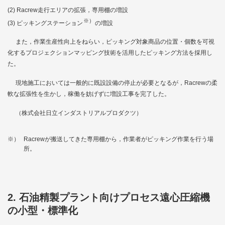
Racrew走行エリアの拡張，専用棚の増設
※）
ピッキングステーション
の増設
また，作業生産性向上をねらい，ピッキング対象商品の位置・個数を可視
化するプロジェクションマッピング技術を活用したピッキング方法を採用し
た。
現地施工においては一般的に既設設備の停止が必要となるが，Racrewの柔
軟な拡張性を生かし，稼働を妨げずに増設工事を完了した。
（株式会社日立インダストリアルプロダクツ）
※）
Racrewが搬送してきた専用棚から，作業者がピッキング作業を行う場
所。
2. 石油精製プラント向けプロセス遠心圧縮機
の小型・標準化