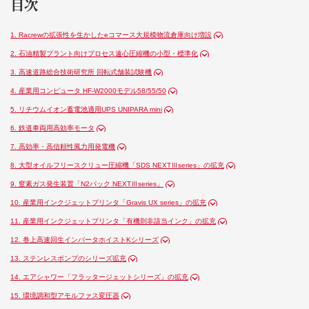
目次
1. Racrewの拡張性を生かしたeコマース大規模物流倉庫向け増設
2. 石油精製プラント向けプロセス遠心圧縮機の小型・標準化
3. 高速道路総合技術研究所 回転式舗装試験機
4. 産業用コンピュータ HF-W2000モデル58/55/50
5. リチウムイオン蓄電池適用UPS UNIPARA mini
6. 鉄道車両用高効率モータ
7. 高効率・高信頼性風力用発電機
8. 大型オイルフリースクリュー圧縮機「SDS NEXTⅢseries」の拡充
9. 窒素ガス発生装置「N2パック NEXTⅢseries」
10. 産業用インクジェットプリンタ「Gravis UX series」の拡充
11. 産業用インクジェットプリンタ「有機則非該当インク」の拡充
12. 巻上高速回生インバータホイストKシリーズ
13. ステンレスポンプのシリーズ拡充
14. エアシャワー「フラッタージェットシリーズ」の拡充
15. 環境調和型アモルファス変圧器