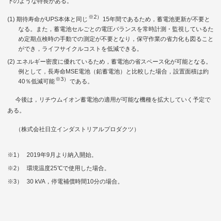
下のような特長がある。
※2）
期待寿命がUPS本体と同じ
15年間であるため，蓄電池更新が不要と
なる。また，蓄電池セルごとの電圧バランスを常時計測・監視しているた
め定期点検時の手動での測定が不要となり，保守作業の省力化も図ること
ができ，ライフサイクルコストを低減できる。
エネルギー密度に優れているため，蓄電池の省スペース化が可能となる。
例として，長寿命MSE電池（鉛蓄電池）と比較した場合，設置面積は約
※3）
40％低減可能
である。
今後は，リチウムイオン蓄電池の適用が可能な機種を拡大していく予定で
ある。
（株式会社日立インダストリアルプロダクツ）
※1）
2019年9月より納入開始。
※2）
環境温度25℃で使用した場合。
※3）
30 kVA，停電補償時間10分の場合。