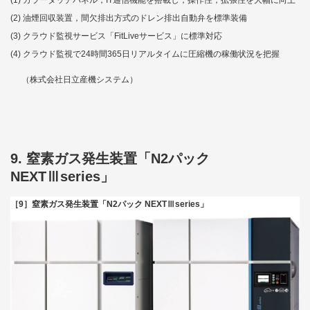
油煙回収装置，間欠排出方式のドレン排出自動弁を標準装備
クラウド監視サービス「FitLiveサービス」に標準対応
クラウド監視で24時間365日リアルタイムに圧縮機の稼働状況を把握
（株式会社日立産機システム）
9. 窒素ガス発生装置「N2パック
NEXTⅢseries」
［9］窒素ガス発生装置「N2パック NEXTⅢseries」