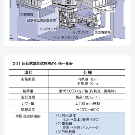
［3-3］回転式舗装試験機の仕様一覧表