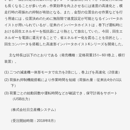
も長くなることが多いため，作業効率を向上させるには速度の高速化と，横
走行時の荷振れの抑制が有効となる。また，金型の位置合わせ作業などを行
う用途には，位置決めのために無段階で速度設定が可能となるインバータホ
イストが用いられているが，従来のインバータホイストは，巻下げ運転時に
おける回生エネルギーを抵抗器により熱として放出していた。今回，回生エ
ネルギーを電源に還元することで，省エネルギー化を図ることを目的とし，
回生コンバータを搭載した高速形インバータホイストKシリーズを開発した。
主な特長は以下のとおりである（発売機種：定格荷重15 t～60 t巻上，横行
装置）。
二つの減速機一体形モータで出力を2倍にし，巻上げを高速化（2倍速）
荷振れ抑制機能搭載により作業時間を短縮（荷振れ量：従来比4分の1以
下）
荷重ごとの始動回数や運転時間などが確認でき，保守計画をサポート
（USB出力）
（株式会社日立産機システム）
（受注開始時期：2018年8月）