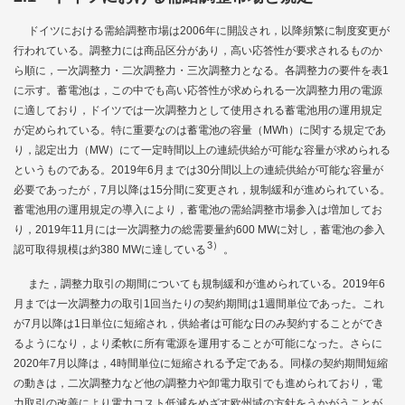
ドイツにおける需給調整市場は2006年に開設され，以降頻繁に制度変更が
行われている。調整力には商品区分があり，高い応答性が要求されるものか
ら順に，一次調整力・二次調整力・三次調整力となる。各調整力の要件を
表1
に示す。蓄電池は，この中でも高い応答性が求められる一次調整力用の電源
に適しており，ドイツでは一次調整力として使用される蓄電池用の運用規定
が定められている。特に重要なのは蓄電池の容量（MWh）に関する規定であ
り，認定出力（MW）にて一定時間以上の連続供給が可能な容量が求められる
というものである。2019年6月までは30分間以上の連続供給が可能な容量が
必要であったが，7月以降は15分間に変更され，規制緩和が進められている。
蓄電池用の運用規定の導入により，蓄電池の需給調整市場参入は増加してお
り，2019年11月には一次調整力の総需要量約600 MWに対し，蓄電池の参入
3）
認可取得規模は約380 MWに達している
。
また，調整力取引の期間についても規制緩和が進められている。2019年6
月までは一次調整力の取引1回当たりの契約期間は1週間単位であった。これ
が7月以降は1日単位に短縮され，供給者は可能な日のみ契約することができ
るようになり，より柔軟に所有電源を運用することが可能になった。さらに
2020年7月以降は，4時間単位に短縮される予定である。同様の契約期間短縮
の動きは，二次調整力など他の調整力や卸電力取引でも進められており，電
力取引の改善により電力コスト低減をめざす欧州域の方針をうかがうことが