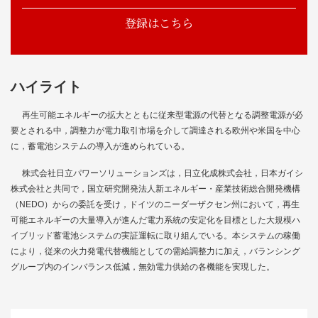
登録はこちら
ハイライト
再生可能エネルギーの拡大とともに従来型電源の代替となる調整電源が必
要とされる中，調整力が電力取引市場を介して調達される欧州や米国を中心
に，蓄電池システムの導入が進められている。
株式会社日立パワーソリューションズは，日立化成株式会社，日本ガイシ
株式会社と共同で，国立研究開発法人新エネルギー・産業技術総合開発機構
（NEDO）からの委託を受け，ドイツのニーダーザクセン州において，再生
可能エネルギーの大量導入が進んだ電力系統の安定化を目標とした大規模ハ
イブリッド蓄電池システムの実証運転に取り組んでいる。本システムの稼働
により，従来の火力発電代替機能としての需給調整力に加え，バランシング
グループ内のインバランス低減，無効電力供給の各機能を実現した。