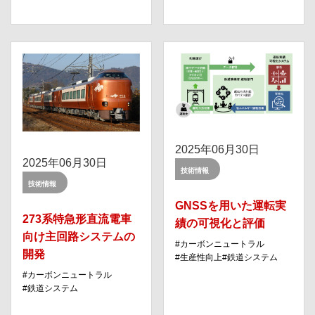
2025年06月30日
2025年06月30日
技術情報
技術情報
GNSSを用いた運転実
273系特急形直流電車
績の可視化と評価
向け主回路システムの
カーボンニュートラル
開発
⽣産性向上
鉄道システム
カーボンニュートラル
鉄道システム