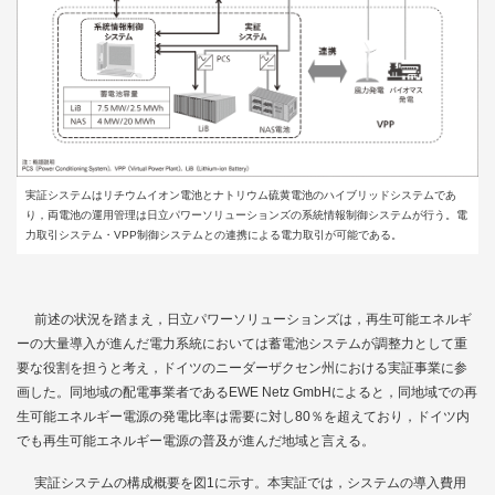
実証システムはリチウムイオン電池とナトリウム硫黄電池のハイブリッドシステムであ
り，両電池の運用管理は日立パワーソリューションズの系統情報制御システムが行う。電
力取引システム・VPP制御システムとの連携による電力取引が可能である。
前述の状況を踏まえ，日立パワーソリューションズは，再生可能エネルギ
ーの大量導入が進んだ電力系統においては蓄電池システムが調整力として重
要な役割を担うと考え，ドイツのニーダーザクセン州における実証事業に参
画した。同地域の配電事業者であるEWE Netz GmbHによると，同地域での再
生可能エネルギー電源の発電比率は需要に対し80％を超えており，ドイツ内
でも再生可能エネルギー電源の普及が進んだ地域と言える。
実証システムの構成概要を
図1
に示す。本実証では，システムの導入費用