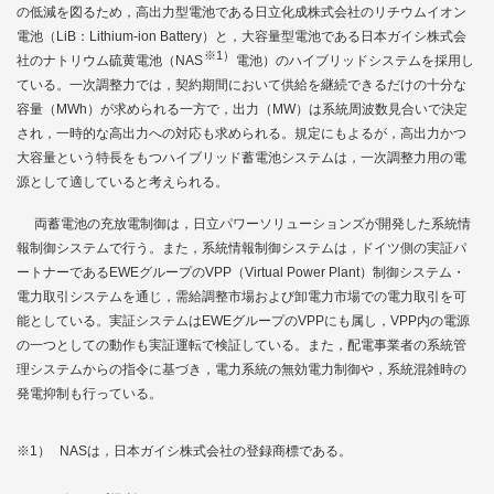
の低減を図るため，高出力型電池である日立化成株式会社のリチウムイオン
電池（LiB：Lithium-ion Battery）と，大容量型電池である日本ガイシ株式会
※1）
社のナトリウム硫黄電池（NAS
電池）のハイブリッドシステムを採用し
ている。一次調整力では，契約期間において供給を継続できるだけの十分な
容量（MWh）が求められる一方で，出力（MW）は系統周波数見合いで決定
され，一時的な高出力への対応も求められる。規定にもよるが，高出力かつ
大容量という特長をもつハイブリッド蓄電池システムは，一次調整力用の電
源として適していると考えられる。
両蓄電池の充放電制御は，日立パワーソリューションズが開発した系統情
報制御システムで行う。また，系統情報制御システムは，ドイツ側の実証パ
ートナーであるEWEグループのVPP（Virtual Power Plant）制御システム・
電力取引システムを通じ，需給調整市場および卸電力市場での電力取引を可
能としている。実証システムはEWEグループのVPPにも属し，VPP内の電源
の一つとしての動作も実証運転で検証している。また，配電事業者の系統管
理システムからの指令に基づき，電力系統の無効電力制御や，系統混雑時の
発電抑制も行っている。
※1）
NASは，日本ガイシ株式会社の登録商標である。