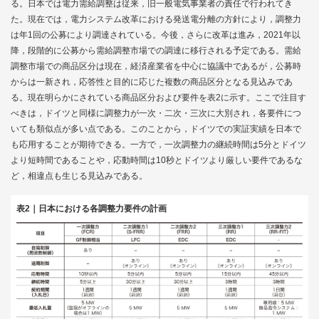
る。日本では電力需給調整は従来，旧一般電気事業者の責任で行われてき
た。現在では，電力システム改革における発送電分離の方針により，調整力
は年1回の公募により調達されている。今後，さらに改革は進み，2021年以
降，段階的に公募から需給調整市場での調達に移行される予定である。需給
調整市場での商品区分は現在，経済産業省を中心に協議中であるが，公募時
からは一新され，応答性と目的に応じた複数の商品区分となる見込みであ
る。現在明らかにされている商品区分および要件を
表2
に示す。ここで注目す
べきは，ドイツと同様に調整力が一次・二次・三次に大別され，各要件につ
いても類似点が多い点である。このことから，ドイツでの実証実績を日本で
も応用することが期待できる。一方で，一次調整力の継続時間は5分とドイツ
より短時間であることや，応動時間は10秒とドイツより厳しい要件であるな
ど，相違点も生じる見込みである。
表2｜日本における各調整力要件の計画