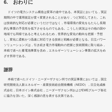
6. おわりに
ドイツの電力システム構造は変革の途中である。本実証においても，実証
期間の中で運用規定が度々変更されることがあり，つど対応してきた。これ
は技術的な対応が必要というだけではなく，市場環境の変化をもたらし長期
的な事業の予見性を低下させるものでもある。こうした状況はその他の国や
地域でも同様であると考えられるため，世界的な変化の動向を把握・予想
し，変化に柔軟かつ迅速に対応できる技術と戦略が必要となる。日立パワー
ソリューションズは，引き続き電力市場動向の把握と技術開発に取り組み，
本稿で述べた蓄電池事業を含め，エネルギーソリューション事業の拡大をめ
ざす所存である。
謝辞
本稿で述べたドイツ・ニーダーザクセン州での実証事業においては，国立
研究開発法人新エネルギー・産業技術総合開発機構（NEDO），日立化成株
式会社，日本ガイシ株式会社，ニーダーザクセン州およびEWEグループ各社
に協力を頂いた。深く感謝の意を表する次第である。