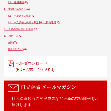
3.2 運用機能
4. 実証状況の紹介
4.1 一次調整力供給
4.2 一次調整力供給と裁定取引の同時運用
5. 今後の実証方針と展望
6. おわりに
謝辞
参考文献など
PDFダウンロード
(PDF形式、772.9 KB)
日立評論
メールマガジン
社会課題起点の開発成果など最新の技術情報をお
届けします