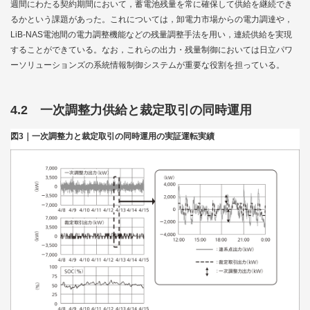
週間にわたる契約期間において，蓄電池残量を常に確保して供給を継続でき
るかという課題があった。これについては，卸電力市場からの電力調達や，
LiB-NAS電池間の電力調整機能などの残量調整手法を用い，連続供給を実現
することができている。なお，これらの出力・残量制御においては日立パワ
ーソリューションズの系統情報制御システムが重要な役割を担っている。
4.2 一次調整力供給と裁定取引の同時運用
図3｜一次調整力と裁定取引の同時運用の実証運転実績