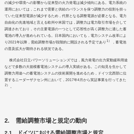
の減少や環境への影響から従来型の火力発電は減少傾向にある。電力系統の
運用においては，これまで需要と供給のバランスを保つ調整力の役割を担っ
ていた従来型電源が減少するため，代替となる調整電源が必要となる。電力
自由化の先進地域と言える欧州や米国では，調整力は電力取引市場を介して
調達されており，その主要電源の一つとして応答性が高く調整力に適した蓄
電池の導入が進められている。日本国内においても，電力システム改革によ
1）
り2021年以降，需給調整市場が段階的に開設される予定であり
，蓄電池
の普及拡大が期待される状況である。
株式会社日立パワーソリューションズでは，風力発電の出力変動緩和用途
などで多数の大規模蓄電池システムの導入実績がある。この知見を生かして
調整力用途への蓄電池システムの技術展開を進めるため，ドイツ北西部に位
置するニーダーザクセン州において，2017年4月から実証事業を行ってきた
2）
。
2. 需給調整市場と規定の動向
2.1 ドイツにおける需給調整市場と規定