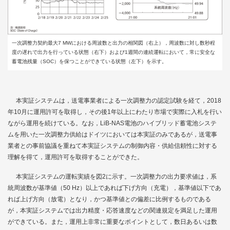
一次調整力契約最大7 MWにおける周波数と出力の相関図（右上），周波数に対し数秒程
度の遅れで出力を行っている状態（右下）および1週間の連続運転において，常に安全な
蓄電池残量（SOC）を保つことができている状態（左下）を示す。
本実証システムは，送電事業者による一次調整力の認定試験を経て，2018
年10月に運用許可を取得し，その後1年以上にわたり市場で実際に入札を行い
ながら運用を続けている。なお，LiB-NAS電池のハイブリッド蓄電池システ
ムを用いた一次調整力供給はドイツにおいては本実証のみであるが，送電事
業者との事前協議を重ねて本実証システムの制御内容・供給信頼性に対する
理解を得て，運用許可を取得することができた。
本実証システムの運転実績を
図2
に示す。一次調整力の出力要求値は，系
統周波数が基準値（50 Hz）以上であれば下げ方向（充電），基準値以下であ
れば上げ方向（放電）となり，かつ基準値との偏差に比例するものである
が，本実証システムでは出力精度・応答速度などの関連規定を満足した運用
ができている。また，運用上非常に重要なポイントとして，数日あるいは数