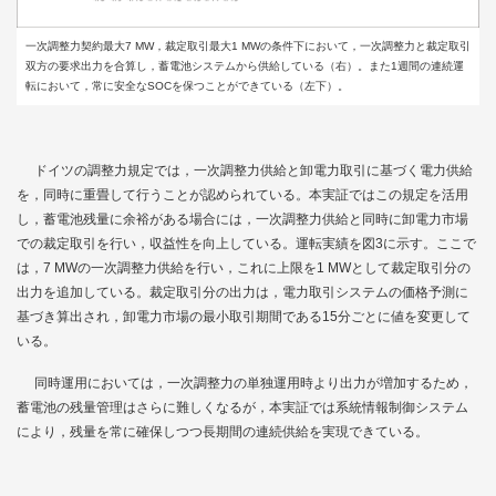
一次調整力契約最大7 MW，裁定取引最大1 MWの条件下において，一次調整力と裁定取引
双方の要求出力を合算し，蓄電池システムから供給している（右）。また1週間の連続運
転において，常に安全なSOCを保つことができている（左下）。
ドイツの調整力規定では，一次調整力供給と卸電力取引に基づく電力供給
を，同時に重畳して行うことが認められている。本実証ではこの規定を活用
し，蓄電池残量に余裕がある場合には，一次調整力供給と同時に卸電力市場
での裁定取引を行い，収益性を向上している。運転実績を
図3
に示す。ここで
は，7 MWの一次調整力供給を行い，これに上限を1 MWとして裁定取引分の
出力を追加している。裁定取引分の出力は，電力取引システムの価格予測に
基づき算出され，卸電力市場の最小取引期間である15分ごとに値を変更して
いる。
同時運用においては，一次調整力の単独運用時より出力が増加するため，
蓄電池の残量管理はさらに難しくなるが，本実証では系統情報制御システム
により，残量を常に確保しつつ長期間の連続供給を実現できている。