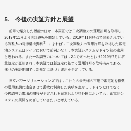
5. 今後の実証方針と展望
前章で紹介した機能のほか，本実証では二次調整力の運用許可を取得し，
2019年11月より実証運転を開始している。2019年11月時点で発表されてい
3）
る調整力の電源構成資料
によれば，二次調整力の運用許可を取得した蓄電
池システムはドイツにおいて前例がなく，本実証システムがドイツ初の適用
と思われる。また一次調整力については，2.1で述べたとおり2019年7月に容
量規定が更新され，本実証では新規定に基づく運用許可を取得済みである。
残りの実証期間で，新規定に基づく運用を予定している。
日立パワーソリューションズでは，これらの最先端の市場で蓄電池を複数
の運用形態に適合させて柔軟に制御した実績を生かし，ドイツだけでなく，
今後調整力市場の開設が予定される日本および諸外国においても，蓄電池シ
ステムの展開をめざしていきたいと考えている。