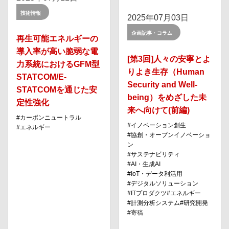
技術情報
2025年07月03日
企画記事・コラム
再生可能エネルギーの
導入率が高い脆弱な電
[第3回]人々の安寧とよ
力系統におけるGFM型
りよき生存（Human
STATCOM/E-
Security and Well-
STATCOMを通じた安
being）をめざした未
定性強化
来へ向けて(前編)
カーボンニュートラル
イノベーション創⽣
エネルギー
協創・オープンイノベーショ
ン
サステナビリティ
AI・⽣成AI
IoT・データ利活⽤
デジタルソリューション
ITプロダクツ
エネルギー
計測分析システム
研究開発
寄稿