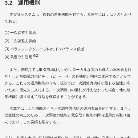
3.2 運用機能
本実証システムは，複数の運用機能を有する。具体的には，以下のとおり
である。
一次調整力供給
二次調整力供給
バランシンググループ内のインバランス低減
※2）
裁定取引運用
また，現時点では取引市場はないが，ローカルな電力系統の力率改善を目
的とした無効電力供給を，（1）～（4）の各機能と同時に運用することがで
きる。これらの運用機能のうち，現状では一次調整力供給が最も収益性が高
いため，優先的に入札する。一次調整力の落札が行えなかった場合，他の運
用機能に切り替えて収益を確保することができる。
次章では，上記機能のうち一次調整力供給の運用実績を紹介する。また，
収益性の向上のため，一次調整力機能と裁定取引機能の同時運用にも取り組
んでおり，この実績も紹介する。
※2）
卸電力市場の取引価格が高い時に放電し，低い時に充電することで利