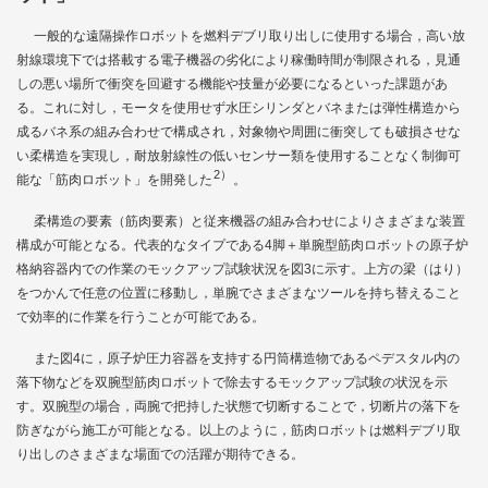
一般的な遠隔操作ロボットを燃料デブリ取り出しに使用する場合，高い放
射線環境下では搭載する電子機器の劣化により稼働時間が制限される，見通
しの悪い場所で衝突を回避する機能や技量が必要になるといった課題があ
る。これに対し，モータを使用せず水圧シリンダとバネまたは弾性構造から
成るバネ系の組み合わせで構成され，対象物や周囲に衝突しても破損させな
い柔構造を実現し，耐放射線性の低いセンサー類を使用することなく制御可
2）
能な「筋肉ロボット」を開発した
。
柔構造の要素（筋肉要素）と従来機器の組み合わせによりさまざまな装置
構成が可能となる。代表的なタイプである4脚＋単腕型筋肉ロボットの原子炉
格納容器内での作業のモックアップ試験状況を
図3
に示す。上方の梁（はり）
をつかんで任意の位置に移動し，単腕でさまざまなツールを持ち替えること
で効率的に作業を行うことが可能である。
また
図4
に，原子炉圧力容器を支持する円筒構造物であるペデスタル内の
落下物などを双腕型筋肉ロボットで除去するモックアップ試験の状況を示
す。双腕型の場合，両腕で把持した状態で切断することで，切断片の落下を
防ぎながら施工が可能となる。以上のように，筋肉ロボットは燃料デブリ取
り出しのさまざまな場面での活躍が期待できる。