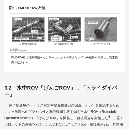
図6｜PMORPH2の外観
PMORPH1の移動機構へセンサーユニットを備えたウインチ機構を搭載し，調査範
囲を拡大した。
3.2 水中ROV「げんごROV」，「トライダイバ
ー」
原子炉建屋のトーラス室水中壁面貫通部の漏洩（えい）を確認するため
に，当該部へのアクセス性と漏洩確認手段を備えた水中ROV（Remotely
6）
Operated Vehicle）「げんごROV」を開発し，目視調査を実施した
。
図7
にロボットの外観を示す。げんごROVはスラスタ5台（前後進用2台，昇降用