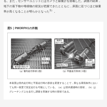
る。また，センサーユニットにはカメラと線量計を搭載した。調査の結果，
地下の落下物や堆積物の状況が把握できたとともに，床面に近づくほど線量
5）
率が高くなることが明らかとなった
。
図5｜PMORPH1の外観
本装置は管内走行時と平面走行時の形状を変更することで，異なる環境条件におい
ても同一装置で安定走行を可能としている。（a）は管内通過時の形状，（b）は
グレーチング上を走行し調査を実施する時の形状である。