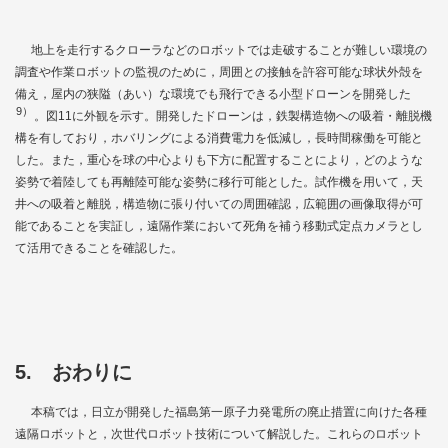
地上を走行するクローラなどのロボットでは走破することが難しい環境の
調査や作業ロボットの監視のために，周囲との接触を許容可能な球状外殻を
備え，屋内の狭隘（あい）な環境でも飛行できる小型ドローンを開発した
9）
。
図11
に外観を示す。開発したドローンは，鉄製構造物への吸着・離脱機
構を有しており，ホバリングによる消費電力を低減し，長時間稼働を可能と
した。また，重心を球の中心よりも下方に配置することにより，どのような
姿勢で着陸しても再離陸可能な姿勢に移行可能とした。試作機を用いて，天
井への吸着と離脱，構造物に張り付いての周囲確認，広範囲の画像取得が可
能であることを実証し，遠隔作業において死角を補う移動式定点カメラとし
て活用できることを確認した。
5. おわりに
本稿では，日立が開発した福島第一原子力発電所の廃止措置に向けた各種
遠隔ロボットと，次世代ロボット技術について解説した。これらのロボット