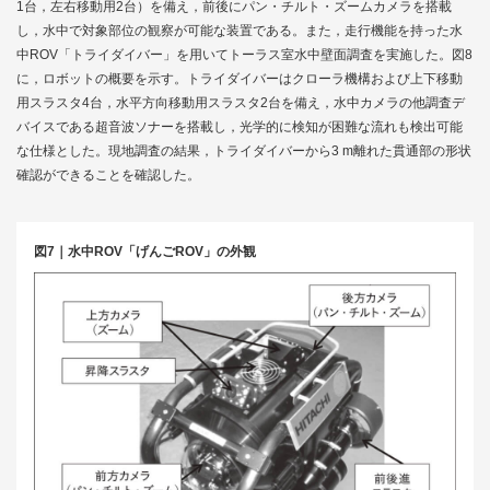
1台，左右移動用2台）を備え，前後にパン・チルト・ズームカメラを搭載
し，水中で対象部位の観察が可能な装置である。また，走行機能を持った水
中ROV「トライダイバー」を用いてトーラス室水中壁面調査を実施した。
図8
に，ロボットの概要を示す。トライダイバーはクローラ機構および上下移動
用スラスタ4台，水平方向移動用スラスタ2台を備え，水中カメラの他調査デ
バイスである超音波ソナーを搭載し，光学的に検知が困難な流れも検出可能
な仕様とした。現地調査の結果，トライダイバーから3 m離れた貫通部の形状
確認ができることを確認した。
図7｜水中ROV「げんごROV」の外観