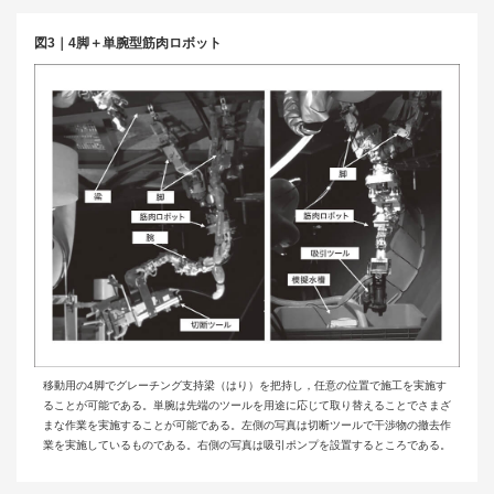
図3｜4脚＋単腕型筋肉ロボット
移動用の4脚でグレーチング支持梁（はり）を把持し，任意の位置で施工を実施す
ることが可能である。単腕は先端のツールを用途に応じて取り替えることでさまざ
まな作業を実施することが可能である。左側の写真は切断ツールで干渉物の撤去作
業を実施しているものである。右側の写真は吸引ポンプを設置するところである。