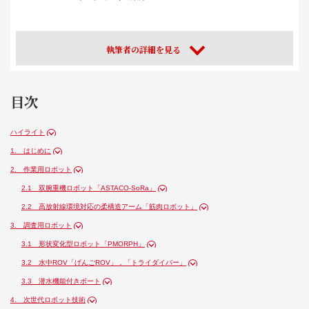
執筆者の詳細を見る
目次
ハイライト
1. はじめに
2. 作業用ロボット
2.1 双腕重機ロボット「ASTACO-SoRa」
2.2 高放射線環境対応の柔構造アーム「筋肉ロボット」
3. 調査用ロボット
3.1 形状変化型ロボット「PMORPH」
3.2 水中ROV「げんごROV」，「トライダイバー」
3.3 潜水機能付きボート
4. 次世代ロボット技術