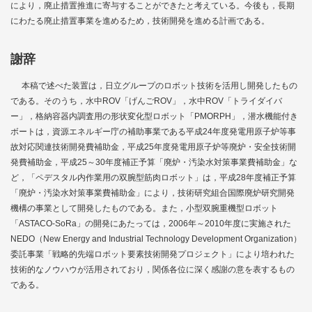
により，廃止措置推進に寄与することができたと考えている。今後も，長期
にわたる廃止措置事業を進めるため，技術開発を進める計画である。
謝辞
本稿で述べた装置は，日立グループのロボット技術を活用し開発したもの
である。そのうち，水中ROV「げんごROV」，水中ROV「トライダイバ
ー」，格納容器内調査用の形状変化型ロボット「PMORPH」，潜水機能付き
ボートは，資源エネルギー庁の補助事業である平成24年度発電用原子炉等事
故対応関連技術開発費補助金，平成25年度発電用原子炉等廃炉・安全技術開
発費補助金，平成25～30年度補正予算「廃炉・汚染水対策事業費補助金」な
ど，「ペデスタル内作業用の双腕型筋肉ロボット」は，平成28年度補正予算
「廃炉・汚染水対策事業費補助金」により，技術研究組合国際廃炉研究開発
機構の事業として開発したものである。また，小型双腕重機型ロボット
「ASTACO-SoRa」の開発にあたっては，2006年～2010年度に実施された
NEDO（New Energy and Industrial Technology Development Organization）
委託事業「戦略的先端ロボット要素技術開発プロジェクト」により培われた
技術的なノウハウが活用されており，関係各位に深く感謝の意を表するもの
である。