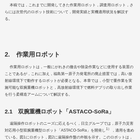
本稿では，これまでに開発してきた作業用ロボット，調査用ロボット，さ
らには次世代のロボット技術について，開発実績と実機適用状況を解説す
る。
2. 作業用ロボット
作業用ロボットは，一般にがれきの撤去や除染作業などに使用する装置の
ことであるが，これに加え，福島第一原子力発電所の廃止措置では，高い放
射線環境下で動作するロボットが必要となる。本章では，小型で重作業を実
施可能な双腕重機ロボットと，高放射線環境下で燃料デブリの取り出し作業
を行う柔構造アームについて解説する。
2.1 双腕重機ロボット「ASTACO-SoRa」
遠隔操作ロボットのニーズに応えるべく，日立グループでは，原子力災害
1）
対応用小型双腕重機型ロボット「ASTACO-SoRa」を開発し
，適用を進め
ている。
図1
にロボット，
図2
に遠隔操作盤の外観を示す。このロボットは，