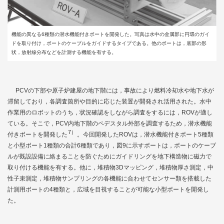
機能の異なる6種類の潜水機能付きボートを開発した。写真は水中の金属部に円環のガイ
ドを取り付け，ボートのケーブルをガイドするタイプである。他のボートは，底部の形
状，放射線分布などを計測する機能を有する。
PCVの下部や原子炉建屋の地下階には，事故により燃料冷却水や地下水が
滞留しており，各調査箇所や目的に応じた装置が開発され活用された。水中
作業用のロボットのうち，状況確認をしながら調査をするには，ROVが適し
ている。そこで，PCV内地下階のペデスタル外部を調査するため，潜水機能
7）
付きボートを開発した
。今回開発したROVは，潜水機能付きボート5種類
と小型ボート1種類の合計6種類であり，
図9
に示すボートは，ボートのケーブ
ルが既設設備に絡まることを防ぐためにガイドリングを地下構造物に磁力で
取り付ける機能を有する。他に，堆積物3Dマッピング，堆積物厚さ測定，中
性子束測定，堆積物サンプリングの各機能に合わせてセンサー類を搭載した
計測用ボートの4種類と，広域を目視することが可能な小型ボートを開発し
た。