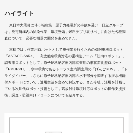
ハイライト
東日本大震災に伴う福島第一原子力発電所の事故を受け，日立グループ
は，発電所構内の除染作業，環境整備，燃料デブリ取り出しに向けた各種調
査について，必要な機器の開発を進めてきた。
本稿では，作業用ロボットとして重作業を行うための双腕重機ロボット
「ASTACO-SoRa」，高放射線環境対応の柔構造アーム「筋肉ロボット」，
調査用ロボットとして，原子炉格納容器内部調査用の形状変化型ロボット
「PMORPH」，水中環境であるトーラス室内調査用の「げんごROV」，「ト
ライダイバー」，さらに原子炉格納容器内部の水中部分を調査する潜水機能
付きボートについて，適用実績を含めて解説する。また今後，活用を計画し
ている次世代ロボット技術として，高放射線環境対応ロボットの操作支援技
術，調査・監視向けドローンについても紹介する。