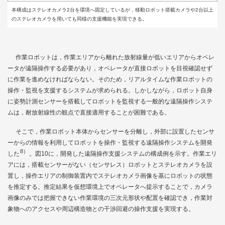
本構成はステレオカメラ2台を環境へ固定しているが，移動ロボット搭載カメラや2台以上
のステレオカメラを用いても同様の支援機能を実現できる。
作業ロボットは，作業エリアから離れた放射線量が低いエリアからオペレ
ータが遠隔操作する必要があり，オペレータが直接ロボットを目視確認せず
に作業を進めなければならない。そのため，リアルタイムな作業ロボットの
操作・監視を支援するシステムが求められる。しかしながら，ロボット自身
に姿勢計測センサーを搭載してロボットを監視する一般的な遠隔操作システ
ムは，耐放射線性の観点で直接適用することが困難である。
そこで，作業ロボット本体からセンサーを分離し，外部に設置したセンサ
ーからの情報を利用してロボットを操作・監視する遠隔操作システムを開発
8）
した
。
図10
に，開発した遠隔操作支援システムの構成例を示す。作業エリ
アには，搭載センサーがない（センサレス）ロボットとステレオカメラを設
置し，操作エリアの制御装置内でステレオカメラ画像を基にロボットの状態
を推定する。推定結果を仮想環境上でオペレータへ提示することで，カメラ
画像のみでは把握できない作業環境の三次元形状や配置を確認でき，作業対
象物へのアクセスや周辺構造物との干渉回避の操作支援を実現する。