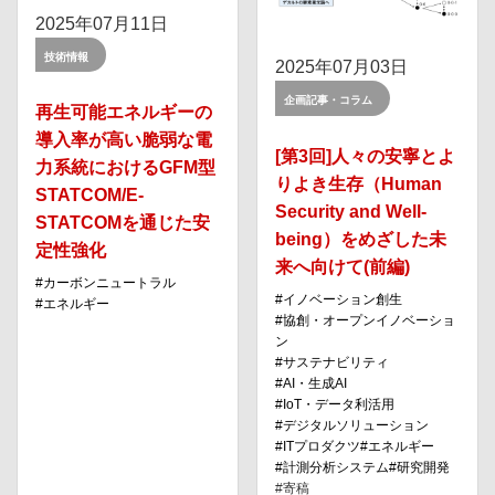
2025年07月11日
技術情報
2025年07月03日
企画記事・コラム
再生可能エネルギーの
導入率が高い脆弱な電
[第3回]人々の安寧とよ
力系統におけるGFM型
りよき生存（Human
STATCOM/E-
Security and Well-
STATCOMを通じた安
being）をめざした未
定性強化
来へ向けて(前編)
カーボンニュートラル
イノベーション創⽣
エネルギー
協創・オープンイノベーショ
ン
サステナビリティ
AI・⽣成AI
IoT・データ利活⽤
デジタルソリューション
ITプロダクツ
エネルギー
計測分析システム
研究開発
寄稿