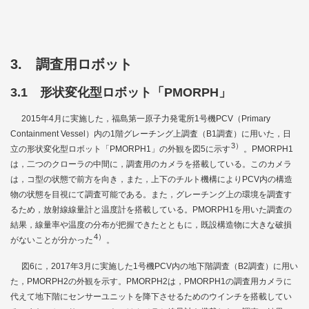
3. 調査用ロボット
3.1 形状変化型ロボット「PMORPH」
2015年4月に実施した，福島第一原子力発電所1号機PCV（Primary
Containment Vessel）内の1階グレーチング上調査（B1調査）に用いた，日
3）
立の形状変化型ロボット「PMORPH1」の外観を
図5
に示す
。PMORPH1
は，二つのクローラの中間に，調査用のカメラを搭載している。このカメラ
は，コ型の状態で前方を向き，また，上下のチルト機構によりPCV内の構造
物の状態を目視にて調査可能である。また，グレーチング上の環境を調査す
るため，放射線線量計と温度計を搭載している。PMORPH1を用いた調査の
結果，線量率や温度の分布が把握できたとともに，既設構造物に大きな破損
4）
がないことが分かった
。
図6
に，2017年3月に実施した1号機PCV内の地下階調査（B2調査）に用い
た，PMORPH2の外観を示す。PMORPH2は，PMORPH1の調査用カメラに
代えて地下階にセンサーユニットを降下させるためのウインチを搭載してい