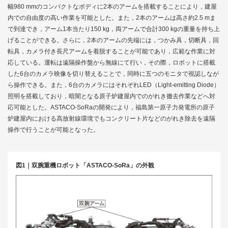
幅980 mmのコンパクトなボディに2本のアームを搭載することにより，建屋
内での自由度の高い作業を可能とした。また，2本のアームは高さ約2.5 mま
で到達でき，アーム1本当たり150 kg，両アームで合計300 kgの重量を持ち上
げることができる。さらに，2本のアームの先端には，つかみ具，切断具，回
転具，カメラ付き長尺アームを着脱することが可能であり，広範な作業に対
応している。運転は遠隔操作盤から無線にて行い，その際，ロボットに搭載
した6台のカメラ映像を切り替えることで，同時に五つのモニタで視認しなが
ら操作できる。また，6台のカメラにはそれぞれLED（Light-emitting Diode）
照明を搭載しており，暗闇となる原子炉建屋内でのがれき撤去作業などへ対
応可能とした。ASTACO-SoRaの開発により，福島第一原子力発電所の原子
炉建屋内における高放射線環境でもコンクリート片などのがれき除去を遠隔
操作で行うことが可能となった。
図1｜双腕重機ロボット「ASTACO-SoRa」の外観