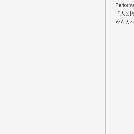
Perf
「人と
から人