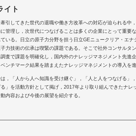
ライト
を牽引してきた世代の退職や働き方改革への対応が迫られる中
的に管理し，次世代につなげることは多くの企業にとって重要
れている。日立の原子力分野を担う日立GEニュークリア・エナ
原子力技術の伝承は喫緊の課題である。そこで社外コンサルタ
内調査で課題を明確化し，国内外のナレッジマネジメント先進
，ベンチマーク結果を踏まえたナレッジマネジメントの導入を
では，「人から人へ知識を受け継ぐ」，「人と人をつなげる」
る」を活動方針として掲げ，2017年より取り組んできたナレ
活動内容および今後の展望を紹介する。