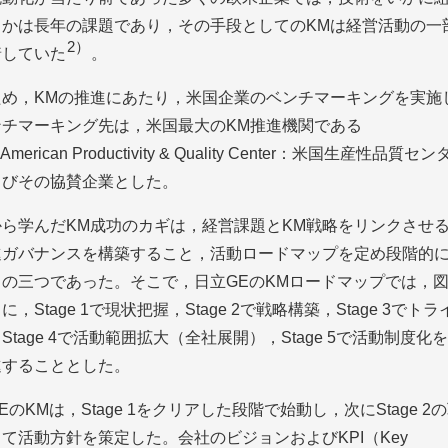
るかは長年の課題であり，その手段としてのKMは経営活動の一
2）
着していた
。
ため，KMの推進にあたり，米国企業のベンチマーキングを実施
ンチマーキング先は，米国最大のKM推進機関である
merican Productivity & Quality Center：米国生産性品質セン
よびその協賛企業とした。
から学んだKM成功のカギは，経営課題とKM戦略をリンクさせ
進ガバナンスを構築すること，活動ロードマップを定め段階的
との三つであった。そこで，日立GEのKMロードマップでは，
図
，Stage 1で現状把握，Stage 2で戦略構築，Stage 3でトラ
Stage 4で活動範囲拡大（全社展開），Stage 5で活動制度化
進することとした。
EのKMは，Stage 1をクリアした段階で始動し，次にStage 2
て活動方針を策定した。会社のビジョンおよびKPI（Key