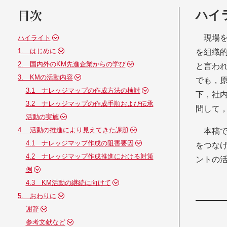
目次
ハイ
現場
ハイライト
1. はじめに
を組織
2. 国内外のKM先進企業からの学び
と言わ
3. KMの活動内容
でも，
3.1 ナレッジマップの作成方法の検討
下，社
3.2 ナレッジマップの作成手順および伝承
問して
活動の実施
4. 活動の推進により見えてきた課題
本稿
4.1 ナレッジマップ作成の阻害要因
をつなげ
4.2 ナレッジマップ作成推進における対策
ントの
例
4.3 KM活動の継続に向けて
5. おわりに
謝辞
参考文献など