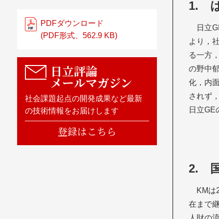
1.
PDFダウンロード
日立
(PDF形式、562.9 KB)
より，
る一方
日立評論
の野中郁次郎
メールマガジン
化，内
されず
社会課題起点の開発成果など最新
日立G
の技術情報をお届けします
登録はこちら
2.
KMは
在まで
人財の