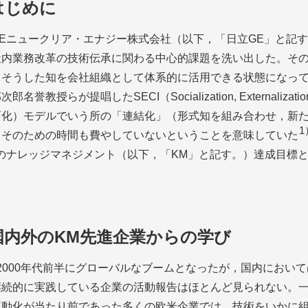
 はじめに
GEニュークリア・エナジー株式会社（以下，「日立GE」と記す
社内業務改革の技術伝承に関わる中心的課題を洗い出した。そ
，そうした知を会社組織として体系的に活用できる状態になっ
名誉教授らが提唱したSECI（Socialization, Externalization,
面化）モデルでいう所の「連結化」（形式知を組み合わせ，新
1
，そのための時間も費やしていないということを意味していた
Eのナレッジマネジメント（以下，「KM」と記す。）達成目標
 国内外のKM先進企業からの学び
2000年代前半にグローバルなブームとなったが，国内におい
継続的に実践している企業の活動報告はほとんど見られない。
流動化が当たり前であった多くの欧米企業では，技術をいかに