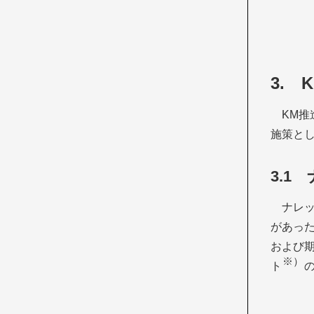
3. 
KM推
施策と
3.
ナレ
があっ
および
※）
ト