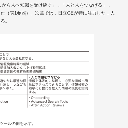
活動方針「人から人へ知識を受け継ぐ」，「人と人をつなげる」，
した（
表1
参照）。次章では，日立GEが特に注力した，人
べる。
とツールの例を示す。