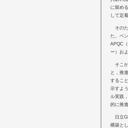
に留め
して定
その
た。ベ
APQC（A
ー）お
そこ
と，推
するこ
示すように
ル実践，
的に推
日立G
構築とし