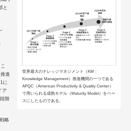
部と
し
タ
るこ
世界最大のナレッジマネジメント（KM：
に推進
Knowledge Management）推進機関の一つである
1
に
APQC（American Productivity & Quality Center）
イア
で用いられる成熟モデル（Maturity Model）をベー
を段階
スにしたものである。
の戦略