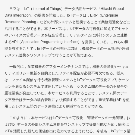
日立は，IoT（Internet of Things）データ活用サービス「Hitachi Global
Data Integration」の提供を開始した。IoTデータは，ERP（Enterprise
Resource Planning）などの外部システムと連携することで業務最適化などに
活用することができる。本サービスは，IoTデータの可視化に加えてアセット
やデバイスの管理データを統合管理し，リアルタイムに外部システムに連携
するAPI（Application Programming Interface）を提供している。これらの機
能を有することで，IoTデータの可視化に加え，機器データの一元管理や外部
システム連携をワンストップで行うことが可能である。
一般的に，産業機器のアフターメンテナンスでは，機器の最適化やセキュ
リティポリシー更新を目的としたファイル配信が必要不可欠である。従来
は，ファイル配信を行う機器管理システムとIoTデータの可視化アプリケーシ
ョンを異なるシステムで運用していたため，システム間のデータの不整合や
重複業務が発生していた。本サービスを利用することで，システム間のデー
タ不整合はデータの統合管理により解消することができ，重複業務はAPIを使
用したシステム間のデータ連携により削減することができる。
このように，本サービスはIoTデータの可視化，管理データの一元管理，お
よびIoTデータの外部システム連携をワンストップで提供可能なため，顧客は
IoTを活用した新たな価値創出に注力できるようになる。今後も，IoTデータ活