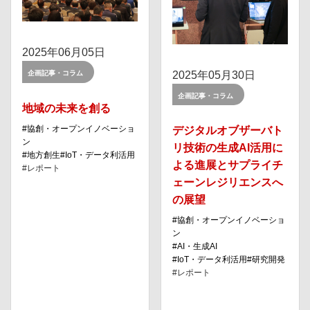
2025年06月05日
2025年05月30日
企画記事・コラム
企画記事・コラム
地域の未来を創る
協創・オープンイノベーショ
デジタルオブザーバト
ン
リ技術の生成AI活用に
地⽅創⽣
IoT・データ利活⽤
よる進展とサプライチ
レポート
ェーンレジリエンスへ
の展望
協創・オープンイノベーショ
ン
AI・⽣成AI
IoT・データ利活⽤
研究開発
レポート