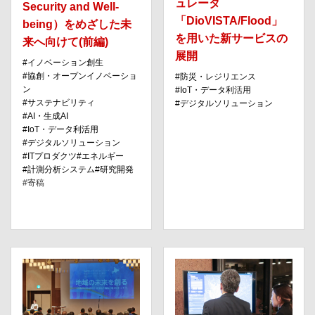
ュレータ
Security and Well-
「DioVISTA/Flood」
being）をめざした未
を用いた新サービスの
来へ向けて(前編)
展開
イノベーション創⽣
協創・オープンイノベーショ
防災・レジリエンス
ン
IoT・データ利活⽤
サステナビリティ
デジタルソリューション
AI・⽣成AI
IoT・データ利活⽤
デジタルソリューション
ITプロダクツ
エネルギー
計測分析システム
研究開発
寄稿