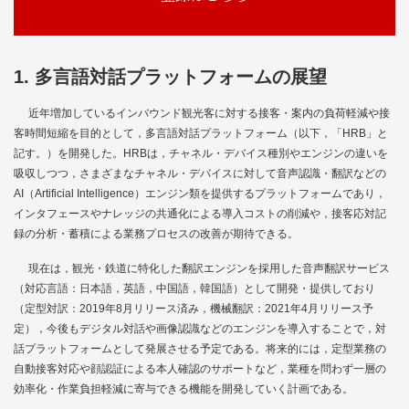
1. 多言語対話プラットフォームの展望
近年増加しているインバウンド観光客に対する接客・案内の負荷軽減や接
客時間短縮を目的として，多言語対話プラットフォーム（以下，「HRB」と
記す。）を開発した。HRBは，チャネル・デバイス種別やエンジンの違いを
吸収しつつ，さまざまなチャネル・デバイスに対して音声認識・翻訳などの
AI（Artificial Intelligence）エンジン類を提供するプラットフォームであり，
インタフェースやナレッジの共通化による導入コストの削減や，接客応対記
録の分析・蓄積による業務プロセスの改善が期待できる。
現在は，観光・鉄道に特化した翻訳エンジンを採用した音声翻訳サービス
（対応言語：日本語，英語，中国語，韓国語）として開発・提供しており
（定型対訳：2019年8月リリース済み，機械翻訳：2021年4月リリース予
定），今後もデジタル対話や画像認識などのエンジンを導入することで，対
話プラットフォームとして発展させる予定である。将来的には，定型業務の
自動接客対応や顔認証による本人確認のサポートなど，業種を問わず一層の
効率化・作業負担軽減に寄与できる機能を開発していく計画である。