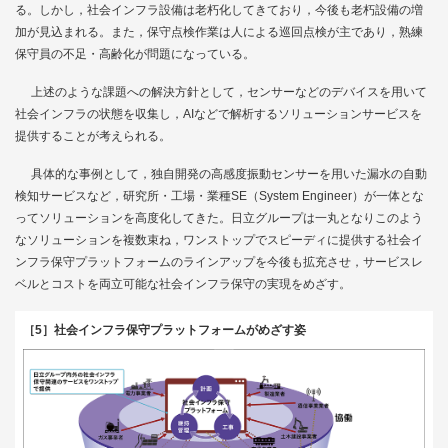
る。しかし，社会インフラ設備は老朽化してきており，今後も老朽設備の増
加が見込まれる。また，保守点検作業は人による巡回点検が主であり，熟練
保守員の不足・高齢化が問題になっている。
上述のような課題への解決方針として，センサーなどのデバイスを用いて
社会インフラの状態を収集し，AIなどで解析するソリューションサービスを
提供することが考えられる。
具体的な事例として，独自開発の高感度振動センサーを用いた漏水の自動
検知サービスなど，研究所・工場・業種SE（System Engineer）が一体とな
ってソリューションを高度化してきた。日立グループは一丸となりこのよう
なソリューションを複数束ね，ワンストップでスピーディに提供する社会イ
ンフラ保守プラットフォームのラインアップを今後も拡充させ，サービスレ
ベルとコストを両立可能な社会インフラ保守の実現をめざす。
［5］社会インフラ保守プラットフォームがめざす姿