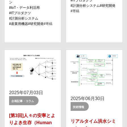
ITプロダクツ
ン
計測分析システム
研究開発
IoT・データ利活⽤
寄稿
ITプロダクツ
計測分析システム
産業用機器
研究開発
寄稿
2025年07月03日
2025年06月30日
企画記事・コラム
技術情報
[第3回]人々の安寧とよ
リアルタイム洪水シミ
りよき生存（Human