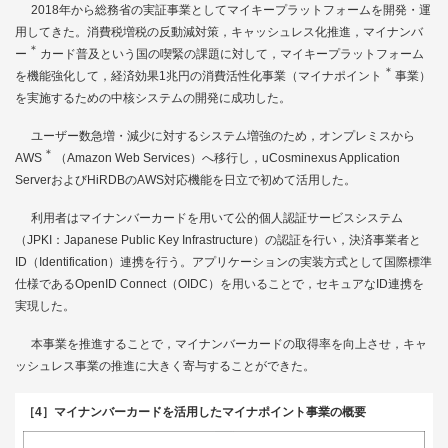
2018年から総務省の実証事業としてマイキープラットフォームを開発・運
用してきた。消費税増税の反動減対策，キャッシュレス化推進，マイナンバ
＊
ー
カード普及という国の喫緊の課題に対して，マイキープラットフォーム
＊
を機能強化して，経済効果1兆円の消費活性化事業（マイナポイント
事業）
を実施するための中核システムの開発に成功した。
ユーザー数急増・減少に対するシステム増強のため，オンプレミスから
＊
AWS
（Amazon Web Services）へ移行し，uCosminexus Application
ServerおよびHiRDBのAWS対応機能を日立で初めて活用した。
利用者はマイナンバーカードを用いて公的個人認証サービスシステム
（JPKI：Japanese Public Key Infrastructure）の認証を行い，決済事業者と
ID（Identification）連携を行う。アプリケーションの実装方式として国際標準
仕様であるOpenID Connect（OIDC）を用いることで，セキュアなID連携を
実現した。
本事業を推進することで，マイナンバーカードの取得率を向上させ，キャ
ッシュレス事業の推進に大きく寄与することができた。
［4］マイナンバーカードを活用したマイナポイント事業の概要