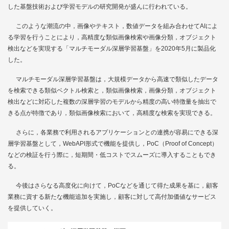
した基盤技術および学習モデルの研究開発が盛んに行われている。
このような潮流の中，画像やテキスト，数値データを組み合わせてAIによ
る学習を行うことにより，高精度な類似画像検索や画像分類，オブジェクト
検出などを実現する「マルチモーダル深層学習基盤」を2020年5月に製品化
した。
マルチモーダル深層学習基盤は，大規模データから高速で類似したデータ
を検索できる類似ベクトル検索と，類似画像検索，画像分類，オブジェクト
検出などに対応した複数の深層学習のモデルから精度の高い特徴量を抽出で
きる点が特徴であり，類似画像検索において，高精度な検索を実現できる。
さらに，各業務で利用されるアプリケーションとの連携が容易にできる深
層学習基盤として，WebAPI形式で機能を提供し，PoC（Proof of Concept）
などの検証を行う際に，短期間・低コストでスムーズに導入することもでき
る。
今後はさらなる高度化に向けて，PoCなどを通じて得た成果を基に，顧客
業務に資する新たな機能追加を実施し，顧客に対して高付加価値なサービス
を提供していく。