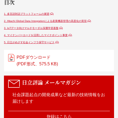
目次
1. 多言語対話プラットフォームの展望
2. Hitachi Global Data Integrationによる産業機器管理の高度化の実現
3. IoTデータ向けマルチモーダル深層学習基盤
4. マイナンバーカードを活用したマイナポイント事業
5. 日立がめざす社会インフラ保守サービス
PDFダウンロード
(PDF形式、575.5 KB)
日立評論
メールマガジン
社会課題起点の開発成果など最新の技術情報をお
届けします
登録はこちら