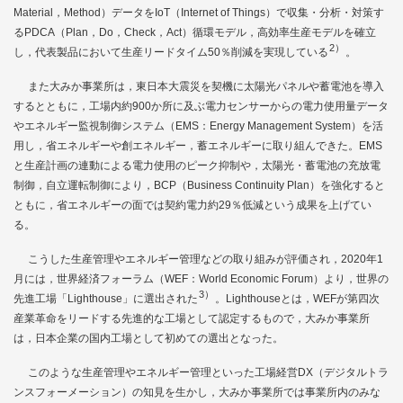
Material，Method）データをIoT（Internet of Things）で収集・分析・対策す
るPDCA（Plan，Do，Check，Act）循環モデル，高効率生産モデルを確立
2）
し，代表製品において生産リードタイム50％削減を実現している
。
また大みか事業所は，東日本大震災を契機に太陽光パネルや蓄電池を導入
するとともに，工場内約900か所に及ぶ電力センサーからの電力使用量データ
やエネルギー監視制御システム（EMS：Energy Management System）を活
用し，省エネルギーや創エネルギー，蓄エネルギーに取り組んできた。EMS
と生産計画の連動による電力使用のピーク抑制や，太陽光・蓄電池の充放電
制御，自立運転制御により，BCP（Business Continuity Plan）を強化すると
ともに，省エネルギーの面では契約電力約29％低減という成果を上げてい
る。
こうした生産管理やエネルギー管理などの取り組みが評価され，2020年1
月には，世界経済フォーラム（WEF：World Economic Forum）より，世界の
3）
先進工場「Lighthouse」に選出された
。Lighthouseとは，WEFが第四次
産業革命をリードする先進的な工場として認定するもので，大みか事業所
は，日本企業の国内工場として初めての選出となった。
このような生産管理やエネルギー管理といった工場経営DX（デジタルトラ
ンスフォーメーション）の知見を生かし，大みか事業所では事業所内のみな