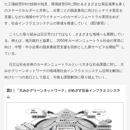
た工場経営DXの技術や知見，環境経営GXに関わるさまざまな実証成果を多く
のステークホルダーと共有し，企業ごとの脱炭素化に向けたシナリオ策定を
支援しながら地域やサプライチェーンのカーボンニュートラル実現をめざ
す，社会インフラエコシステムの形成を推進していく（
図2
参照）。
こうした取り組みは日立市だけではなく，さまざまな地域へも展開してい
る。例えば，地方銀行と協業し，2050年カーボンニュートラル社会の実現に
5）
向け，中堅・中小企業の脱炭素経営支援を目的とした新サービスを開始
し
ている。
日立は社会全体のカーボンニュートラルという大きな社会課題に対し，大
みかグリーンネットワークの地域発社会インフラエコシステム活用を解決に
向けた一つの糸口として捉え，今後も課題解決に取り組んでいく。
図2｜「大みかグリーンネットワーク」がめざす社会インフラエコシステ
ム