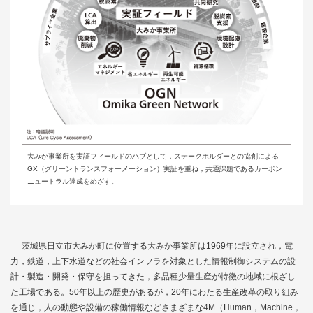
大みか事業所を実証フィールドのハブとして，ステークホルダーとの協創による
GX（グリーントランスフォーメーション）実証を重ね，共通課題であるカーボン
ニュートラル達成をめざす。
茨城県日立市大みか町に位置する大みか事業所は1969年に設立され，電
力，鉄道，上下水道などの社会インフラを対象とした情報制御システムの設
計・製造・開発・保守を担ってきた，多品種少量生産が特徴の地域に根ざし
た工場である。50年以上の歴史があるが，20年にわたる生産改革の取り組み
を通じ，人の動態や設備の稼働情報などさまざまな4M（Human，Machine，