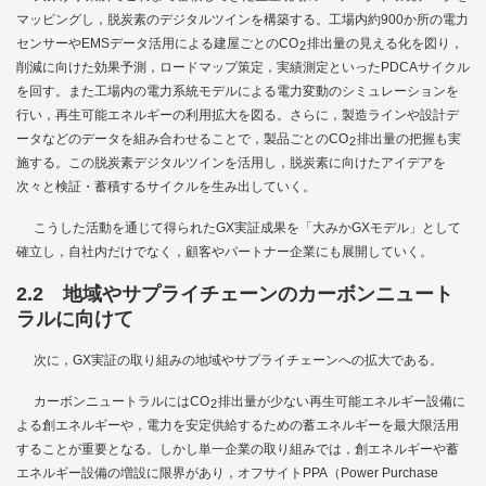
マッピングし，脱炭素のデジタルツインを構築する。工場内約900か所の電力
センサーやEMSデータ活用による建屋ごとのCO
排出量の見える化を図り，
2
削減に向けた効果予測，ロードマップ策定，実績測定といったPDCAサイクル
を回す。また工場内の電力系統モデルによる電力変動のシミュレーションを
行い，再生可能エネルギーの利用拡大を図る。さらに，製造ラインや設計デ
ータなどのデータを組み合わせることで，製品ごとのCO
排出量の把握も実
2
施する。この脱炭素デジタルツインを活用し，脱炭素に向けたアイデアを
次々と検証・蓄積するサイクルを生み出していく。
こうした活動を通じて得られたGX実証成果を「大みかGXモデル」として
確立し，自社内だけでなく，顧客やパートナー企業にも展開していく。
2.2 地域やサプライチェーンのカーボンニュート
ラルに向けて
次に，GX実証の取り組みの地域やサプライチェーンへの拡大である。
カーボンニュートラルにはCO
排出量が少ない再生可能エネルギー設備に
2
よる創エネルギーや，電力を安定供給するための蓄エネルギーを最大限活用
することが重要となる。しかし単一企業の取り組みでは，創エネルギーや蓄
エネルギー設備の増設に限界があり，オフサイトPPA（Power Purchase