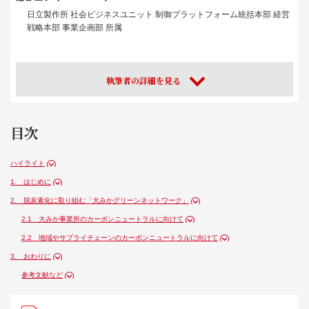
日立製作所 社会ビジネスユニット 制御プラットフォーム統括本部 経営
戦略本部 事業企画部 所属
執筆者の詳細を見る
目次
ハイライト
1. はじめに
2. 脱炭素化に取り組む「大みかグリーンネットワーク」
2.1 大みか事業所のカーボンニュートラルに向けて
2.2 地域やサプライチェーンのカーボンニュートラルに向けて
3. おわりに
参考文献など