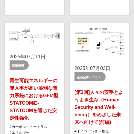
2025年07月11日
技術情報
2025年07月03日
企画記事・コラム
再生可能エネルギーの
導入率が高い脆弱な電
[第3回]人々の安寧とよ
力系統におけるGFM型
りよき生存（Human
STATCOM/E-
Security and Well-
STATCOMを通じた安
being）をめざした未
定性強化
来へ向けて(前編)
カーボンニュートラル
イノベーション創⽣
エネルギー