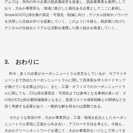
アムでは，市内の中小企業の脱炭素経営を促進し，脱炭素事業を後押しして
おり，大みか事業所も，地域に根ざした責任ある企業としてここに参画し，
Scope3のCO
排出量の算定・可視化・削減に向け，デジタル技術やノウハウ
2
を活用した仕組み作りを提案していく。このように今後も，脱炭素に向けた
デジタルの仕組みとリアルな活動を連携した取り組みを推進していく。
3. おわりに
昨今，多くの企業がカーボンニュートラル宣言をしているが，サプライチ
ェーンまで含めたカーボンニュートラルに関して具体策を伴うロードマップ
が描けている企業は少ない。また，工場・オフィスでのカーボンニュートラ
ルに関しても，CO
排出量算定・可視化までは参考となる事例が多いが，そ
2
の先のCO
排出量削減施策となると，投資コストや成長戦略との関係などを
2
深く考慮する必要があり，一般的な解を得るのは困難である。
そのような状況の中，大みか事業所は，工場・地域を起点としたカーボン
ニュートラル実現に正面から向き合い，アプローチ方法を考えた。今後も，
大みかグリーンネットワークを通じて，大みか事業所をハブとして培ってき