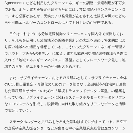
Agreement）などを利用したグリーンエネルギーの調達・最適利用が不可欠
である。また，電力を安定供給するためには，常に需給バランスをコントロ
ールする必要があるが，天候により発電量が左右される太陽光や風力などの
再生可能エネルギーのコントロールはとても難しいのが実態である。
日立はこれまでにも分散電源制御ソリューションを国内外で展開してお
り，それらを活用した茨城地区の近隣事業所との実証を進め，将来的にはよ
り広い地域への適用を構想している。こういったグリーンエネルギー管理ノ
ウハウも「大みかGXモデル」に加え，電力広域運用や需給調整市場も考慮に
入れて「地域エネルギーマネジメント基盤」としてフレームワーク化し，地
域での再生可能エネルギーの利用拡大をめざす。
また，サプライチェーンにおける取り組みとして，サプライチェーン全体
のCO
排出量算定・可視化のためのデータ統合や，金融機関や自治体と連携
2
した環境経営サポートのための「環境トラステッドデジタル基盤」の構築を
行っている。サプライチェーンに関わるステークホルダーとデータドリブン
なエコシステムを形成し，脱炭素に向けた取り組みをリアルなデータと活動
で実証していく。
ステークホルダーと足並みをそろえた活動はすでに始まっている。日立市
の企業や産業支援センターなどが集まる中小企業脱炭素経営促進コンソーシ