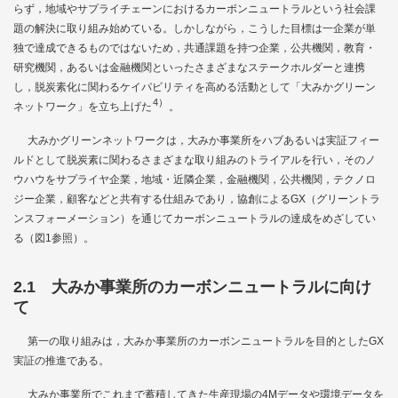
らず，地域やサプライチェーンにおけるカーボンニュートラルという社会課
題の解決に取り組み始めている。しかしながら，こうした目標は一企業が単
独で達成できるものではないため，共通課題を持つ企業，公共機関，教育・
研究機関，あるいは金融機関といったさまざまなステークホルダーと連携
し，脱炭素化に関わるケイパビリティを高める活動として「大みかグリーン
4）
ネットワーク」を立ち上げた
。
大みかグリーンネットワークは，大みか事業所をハブあるいは実証フィー
ルドとして脱炭素に関わるさまざまな取り組みのトライアルを行い，そのノ
ウハウをサプライヤ企業，地域・近隣企業，金融機関，公共機関，テクノロ
ジー企業，顧客などと共有する仕組みであり，協創によるGX（グリーントラ
ンスフォーメーション）を通じてカーボンニュートラルの達成をめざしてい
る（
図1
参照）。
2.1 大みか事業所のカーボンニュートラルに向け
て
第一の取り組みは，大みか事業所のカーボンニュートラルを目的としたGX
実証の推進である。
大みか事業所でこれまで蓄積してきた生産現場の4Mデータや環境データを