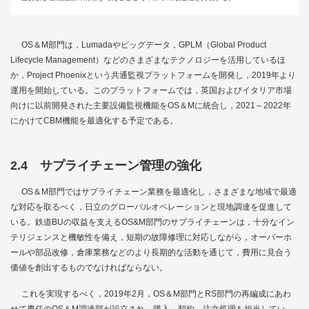
OS＆M部門は，Lumadaやビッグデータ，GPLM（Global Product
Lifecycle Management）などのさまざまなテクノロジーを活用しているほ
か，Project Phoenixという共通監視プラットフォームを開発し，2019年より
運用を開始している。このプラットフォームでは，英国およびイタリア市場
向けに以前開発された主要設備監視機能をOS＆Mに統合し，2021～2022年
にかけてCBM機能を最適化する予定である。
2.4 サプライチェーン管理の強化
OS＆M部門ではサプライチェーン業務を最適化し，さまざまな地域で最適
な対応を取るべく，日立のグローバルオペレーションと現地調達を促進して
いる。鉄道BUの収益を支えるOS&M部門のサプライチェーンは，十分なイン
テリジェンスと機敏性を備え，短期の故障修理に対応しながら，オーバーホ
ールや部品改修，倉庫業務などのより長期的な活動を通じて，費用に見合う
価値を創出するものでなければならない。
これを実現するべく，2019年2月，OS＆M部門とRS部門の再編成にあわ
せて専任のOS＆M調達部が設立され，購入，契約，注文処理を担当してい