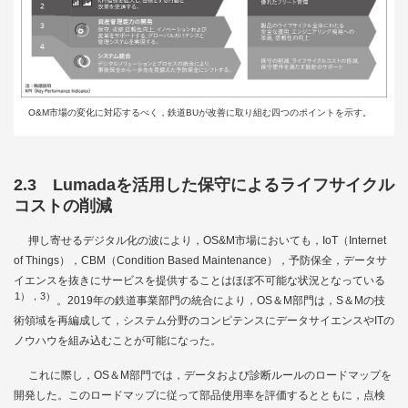
O&M市場の変化に対応するべく，鉄道BUが改善に取り組む四つのポイントを示す。
2.3 Lumadaを活用した保守によるライフサイクル
コストの削減
押し寄せるデジタル化の波により，OS&M市場においても，IoT（Internet
of Things），CBM（Condition Based Maintenance），予防保全，データサ
イエンスを抜きにサービスを提供することはほぼ不可能な状況となっている
1），3）
。2019年の鉄道事業部門の統合により，OS＆M部門は，S＆Mの技
術領域を再編成して，システム分野のコンピテンスにデータサイエンスやITの
ノウハウを組み込むことが可能になった。
これに際し，OS＆M部門では，データおよび診断ルールのロードマップを
開発した。このロードマップに従って部品使用率を評価するとともに，点検