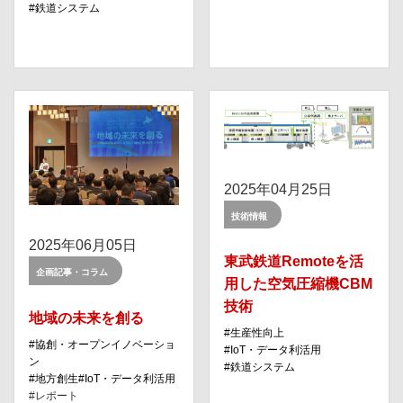
鉄道システム
2025年04月25日
技術情報
2025年06月05日
東武鉄道Remoteを活
企画記事・コラム
用した空気圧縮機CBM
技術
地域の未来を創る
⽣産性向上
協創・オープンイノベーショ
IoT・データ利活⽤
ン
鉄道システム
地⽅創⽣
IoT・データ利活⽤
レポート