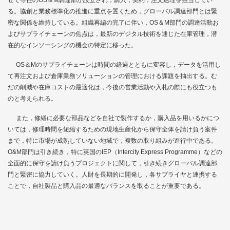
る。協創と業務標準化の推進に重点を置くため，グローバル調達部門とは緊
密な関係を維持している。組織再編の完了に伴い，OS＆M部門の調達活動お
よびサプライチェーンの焦点は，最新のデジタル技術を通じた在庫管理，潜
在的なインソーシングの機会の特定に移った。
OS＆Mのサプライチェーンは時間の経過とともに変容し，データを活用し
て再注文および倉庫業務ソリューションの管理における課題を抽出する。む
だの削減や在庫コストの最適化は，今後の営業活動や入札の際にも役立つも
のと考えられる。
また，修繕に必要な部品などを自社で製作するか，購入品を用いるかにつ
いては，修理時間を短縮するための現地生産化から保守全体を請け負う案件
まで，特に市場が成熟していない地域で，複数の取り組みが進行中である。
O&M部門は引き続き，特に英国のIEP（Intercity Express Programme）などの
全面的に保守を請け負うプロジェクトに関して，引き続きグローバル調達部
門と緊密に協力していく。人財を長期的に開発し，各サプライヤと連携する
ことで，自社製品と購入品の最適なバランスを取ることが重要である。