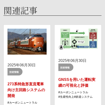
関連記事
2025年06月30日
2025年06月30日
技術情報
技術情報
GNSSを用いた運転実
273系特急形直流電車
績の可視化と評価
向け主回路システムの
カーボンニュートラル
開発
⽣産性向上
鉄道システム
カーボンニュートラル