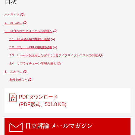
目次
ハイライト
1. はじめに
2. 統合されたグローバルな組織へ
2.1 OS&M市場の概観と展望
2.2 フリートKPIの継続的改善
2.3 Lumadaを活用した保守によるライフサイクルコストの削減
2.4 サプライチェーン管理の強化
3. おわりに
参考文献など
PDFダウンロード
(PDF形式、501.8 KB)
日立評論
メールマガジン