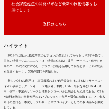
社会課題起点の開発成果など最新の技術情報をお
届けします
登録はこちら
ハイライト
2018年に新たな鉄道事業のビジョンが提示されてからおよそ2年を経て，
日立の鉄道ビジネスユニットは，鉄道のOS&M（運用・サービス・保守）市
場のニーズの変化に対応し，デジタル技術を活用して製品とサービスの統合
を加速するべく， OS&M部門を再編した。
新しいOS＆M部門は，車両機器および信号設備向けのS＆M（サービス・
保守）事業と，ターンキー，信号設備，車両，ビル，施設を含むO＆M（運
用・保守）事業のリソースと活動をグローバルに統合した組織である。OS＆
M部門は地域の営業部門およびプロジェクト部門と緊密に連携することで顧客
向けの窓口を一本化し，フルサービスプロバイダーとしての取り組みを強化
している。