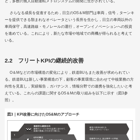
ど，多数の無人自動運転メトロシステムの開発に生かされている。
さらなる成長を促進するため，日立のOS＆M部門は車両，信号，ターンキ
ーを提供できる類まれなオペレータという長所を生かし，日立の車両以外の
車両保守，高速路線・モノレールの運行，オープンイノベーションへの投資
を進めている。これにより，新たな市場や地域での商機が得られると考えて
いる。
2.2 フリートKPIの継続的改善
O＆Mなどの市場構造の変化により，鉄道BUもまた改善が求められてい
る。鉄道BUは新しい事業構造の下，顧客の事業環境に合わせて中核業務の方
向性を見直し，実績報告，ガバナンス，情報分野での連携を強化したいと考
えている。これらの課題に関するOS＆Mの取り組みを以下に示す（
図3
参
照）。
図3｜KPI改善に向けたOS&Mのアプローチ