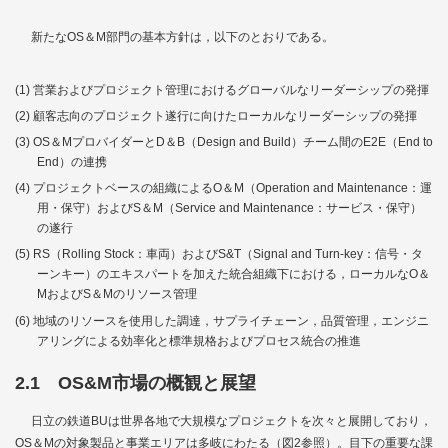
新たなOS＆M部門の基本方針は，以下のとおりである。
営業およびプロジェクト管理におけるグローバルなリーダーシップの発揮
顧客志向のプロジェクト遂行に向けたローカルなリーダーシップの発揮
OS＆MプロバイダーとD＆B（Design and Build）チーム間のE2E（End to
End）の連携
プロジェクトベースの組織によるO＆M（Operation and Maintenance：運
用・保守）およびS＆M（Service and Maintenance：サービス・保守）
の遂行
RS（Rolling Stock：車両）およびS&T（Signal and Turn-key：信号・タ
ーンキー）のエキスパートを加えた統合組織下における，ローカルなO＆
MおよびS＆Mのリソース管理
地域のリソースを使用した調達，サプライチェーン，品質管理，エンジニ
アリングによる効率化と標準規格およびプロセス統合の推進
2.1 OS&M市場の概観と展望
日立の鉄道BUは世界各地で大規模なプロジェクトを次々と展開しており，
OS＆Mの対象製品と事業エリアは多岐にわたる（
図2
参照）。目下の重要な課