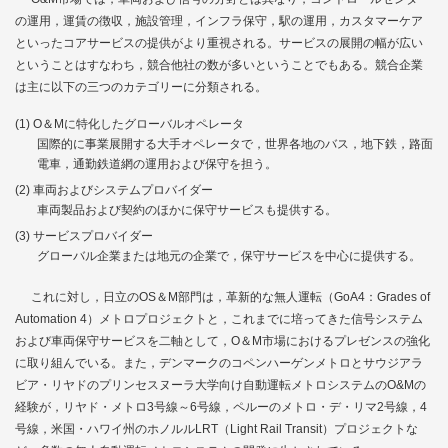
の運用，運賃の徴収，施設管理，インフラ保守，駅の運用，カスタマーケア
といったコアサービスの提供がより重視される。サービスの展開の幅が広い
ということはすなわち，競合他社の数が多いということでもある。競合企業
は主に以下の三つのカテゴリーに分類される。
O＆Mに特化したグローバルオペレータ
国際的に事業展開する大手オペレータで，世界各地のバス，地下鉄，路面
電車，通勤鉄道網の運用および保守を担う。
車両およびシステムプロバイダー
車両製品および契約のほかに保守サービスも提供する。
サービスプロバイダー
グローバル企業または地元の企業で，保守サービスを中心に提供する。
これに対し，日立のOS＆M部門は，革新的な無人運転（GoA4：Grades of
Automation 4）メトロプロジェクトと，これまでに培ってきた信号システム
および車両保守サービスを二軸として，O＆M市場におけるプレゼンスの強化
に取り組んでいる。また，デンマークのコペンハーゲンメトロとサウジアラ
ビア・リヤドのプリンセスヌーラ大学向け自動運転メトロシステムのO&Mの
経験が，リヤド・メトロ3号線～6号線，ペルーのメトロ・デ・リマ2号線，4
号線，米国・ハワイ州のホノルルLRT（Light Rail Transit）プロジェクトな