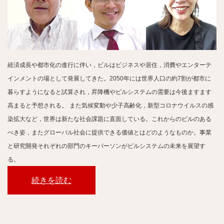
経済成長や都市化の進行に伴い，ビルはビジネスや居住，消費やエンターテ
インメントの場として発展してきた。2050年には世界人口の約7割が都市に
暮らすようになると試算され，昇降機やビルシステムの需要は今後ますます
高まると予想される。
また気候変動や少子高齢化，新型コロナウイルスの感
染拡大など，世界は新たな社会課題に直面している。これからのビルのある
べき姿，またグローバル社会に提供できる価値とはどのようなものか。事業
と研究開発それぞれの部門のキーパーソンがビルシステムの未来を展望す
る。
続きを読む