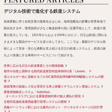
デジタル技術で進化する鉄道システム
気候変動に伴う自然災害の激甚化をはじめ，地球温暖化の影響が世界各地で
顕在化する中，環境負荷が少なく輸送効率の高い交通手段として，鉄道の需
要が拡大している。
1921年からおよそ100年にわたり，日立は鉄道に関わる
さまざまな製品やサービスを送り出してきた。ここでは，最新のデジタル技
術によって安全・安心な移動を支え続ける日立の鉄道システムと，鉄道の旅
をより快適にする車両やサービスについて紹介する。
世界に広がる日立の鉄道事業とその開発戦略
都市や自然と調和する西武鉄道新型特急車両001系「Laview」
省エネルギー化に貢献するフルSiC適用高効率8極PMSM駆動システムの開
発
路面電車の架線レス化を実現する車上搭載リチウムイオン電池システム
重量貨物輸送システム「AutoHaul」
オーストラリアにおける重量貨物列車の無人運転の実現
京都市高速鉄道東西線運行管理システムの開発
高輪ゲートウェイ駅における案内ロボット・デジタルサイネージの試行導
入