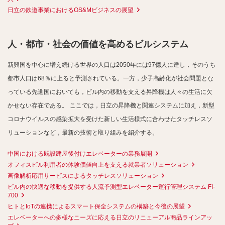
日立の鉄道事業におけるOS&Mビジネスの展望
人・都市・社会の価値を高めるビルシステム
新興国を中心に増え続ける世界の人口は2050年には97億人に達し，そのうち
都市人口は68％に上ると予測されている。一方，少子高齢化が社会問題とな
っている先進国においても，ビル内の移動を支える昇降機は人々の生活に欠
かせない存在である。
ここでは，日立の昇降機と関連システムに加え，新型
コロナウイルスの感染拡大を受けた新しい生活様式に合わせたタッチレスソ
リューションなど，最新の技術と取り組みを紹介する。
中国における既設建屋後付けエレベーターの業務展開
オフィスビル利用者の体験価値向上を支える就業者ソリューション
画像解析応用サービスによるタッチレスソリューション
ビル内の快適な移動を提供する人流予測型エレベーター運行管理システム FI-
700
ヒトとIoTの連携によるスマート保全システムの構築と今後の展望
エレベーターへの多様なニーズに応える日立のリニューアル商品ラインアッ