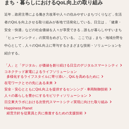
まち・暮らしにおけるQoL向上の取り組み
近年，政府主導による働き方改革や人々の住みやすいまちづくりなど，生活
者のQoLを向上させる取り組みが各地で活発化している。日立は，「健康・
安全・快適」などの社会価値を人々が享受できる，誰もが暮らしやすいまち
「ヒューマンシティ」の実現をめざしている。
ここでは，まち・地域分野を
中心として，人々のQoL向上に寄与するさまざまな技術・ソリューションを
紹介する。
「人」と「デジタル」が価値を創り続ける日立のデジタルスマートシティ
コネクテッド家電によるライフソリューション
多様化するライフスタイルに寄り添い，QoLを高めるために
在宅ワークとその先にある未来
安全・安心とともにQoL向上を提供するセンシング・車両制御技術
人々の暮らしを豊かにするモビリティソリューション
日立東大ラボにおける次世代スマートシティ実現に向けた取り組み
Happiness Planet
経営方針を従業員と共に推進するための支援技術