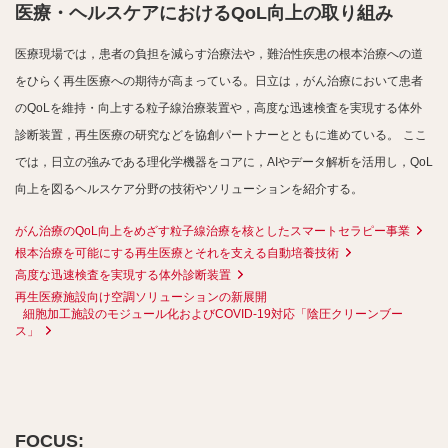
医療・ヘルスケアにおけるQoL向上の取り組み
医療現場では，患者の負担を減らす治療法や，難治性疾患の根本治療への道
をひらく再生医療への期待が高まっている。日立は，がん治療において患者
のQoLを維持・向上する粒子線治療装置や，高度な迅速検査を実現する体外
診断装置，再生医療の研究などを協創パートナーとともに進めている。
ここ
では，日立の強みである理化学機器をコアに，AIやデータ解析を活用し，QoL
向上を図るヘルスケア分野の技術やソリューションを紹介する。
がん治療のQoL向上をめざす粒子線治療を核としたスマートセラピー事業
根本治療を可能にする再生医療とそれを支える自動培養技術
高度な迅速検査を実現する体外診断装置
再生医療施設向け空調ソリューションの新展開
細胞加工施設のモジュール化およびCOVID-19対応「陰圧クリーンブー
ス」