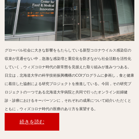
グローバル社会に大きな影響をもたらしている新型コロナウイルス感染症の
収束が見通せない中，急激な感染増と重症化を防ぎながら社会活動を活性化
していく，ウィズコロナ時代の新常態を見据えた取り組みが進みつつある。
日立は，北海道大学の科学技術振興機構のCOIプログラムに参画し，食と健康
に着目した協創による研究プロジェクトを推進している。今回，その研究プ
ロジェクトの一つである北海道大学病院と共同で行ったオンライン妊婦健
診・診療におけるキーパーソンに，それぞれの成果について紹介いただくと
ともに，ウィズコロナ時代の医療のあり方を展望する。
続きを読む